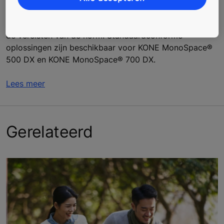
Alle elektrische en controleapparatuur, hun behuizingen
en werking van de lift in geval van brand voldoen aan
de vereisten van de norm. Standaardconforme
oplossingen zijn beschikbaar voor KONE MonoSpace®
500 DX en KONE MonoSpace® 700 DX.
Lees meer
Gerelateerd