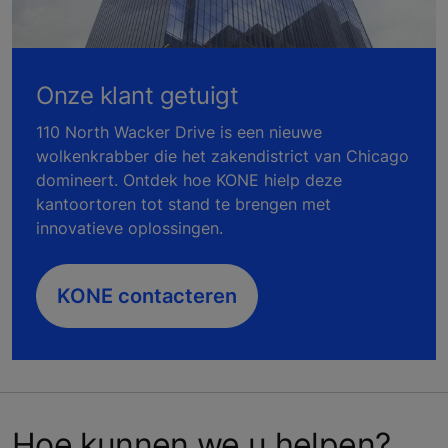
Onze klant getuigt
110 North Wacker Drive is een nieuwe
wolkenkrabber die het zakendistrict van Chicago
domineert. Ontdek hoe KONE hielp deze
kantoortoren tot stand te brengen met
innovatieve oplossingen.
KONE contacteren
Hoe kunnen we u helpen?