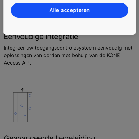
Alle accepteren
Eenvoudige integratie
Integreer uw toegangscontrolesysteem eenvoudig met
oplossingen van derden met behulp van de KONE
Access API.
Geavanceerde begeleiding