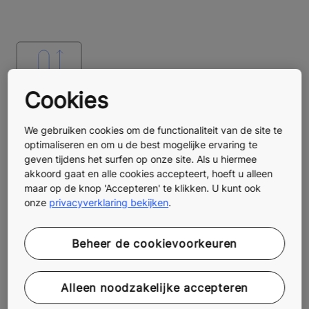
Cookies
We gebruiken cookies om de functionaliteit van de site te
Verbeterde verplaatsingen van
optimaliseren en om u de best mogelijke ervaring te
geven tijdens het surfen op onze site. Als u hiermee
mensen
akkoord gaat en alle cookies accepteert, hoeft u alleen
maar op de knop 'Accepteren' te klikken. U kunt ook
Optimaliseer liftritten, verkort wachttijden en maak
onze
privacyverklaring bekijken
.
verplaatsingen comfortabeler dankzij het
bestemmingsbeheersysteem.
Beheer de cookievoorkeuren
Alleen noodzakelijke accepteren