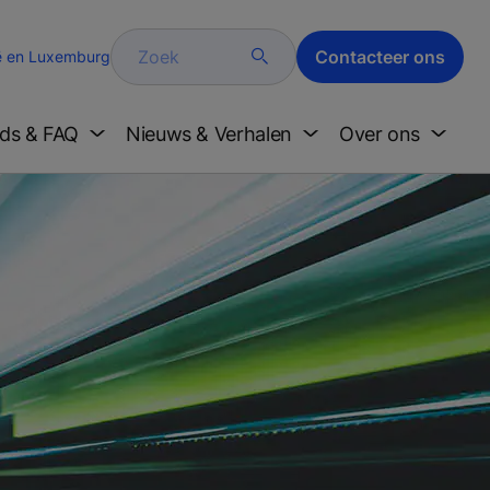
Zoek
Contacteer ons
ë en Luxemburg
ds & FAQ
Nieuws & Verhalen
Over ons