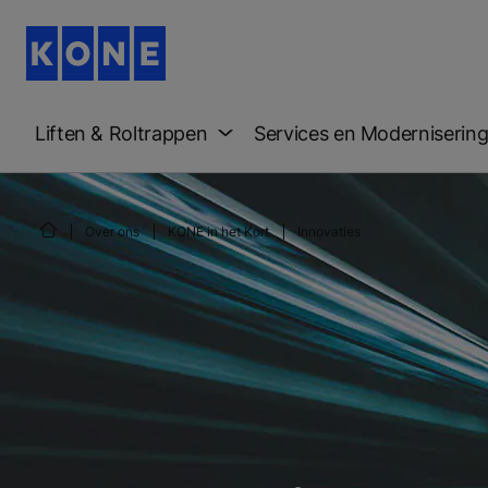
Liften & Roltrappen
Services en Moderniserin
Over ons
KONE in het Kort
Innovaties