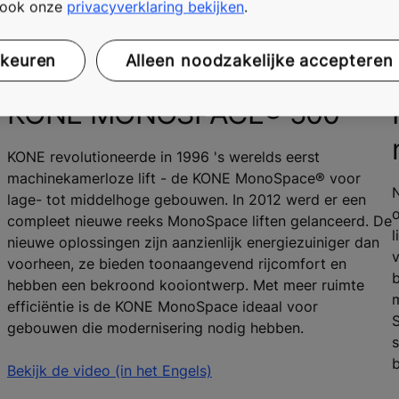
t ook onze
privacyverklaring bekijken
.
rkeuren
Alleen noodzakelijke accepteren
KONE MONOSPACE® 500
KONE revolutioneerde in 1996 's werelds eerst
machinekamerloze lift - de KONE MonoSpace® voor
lage- tot middelhoge gebouwen. In 2012 werd er een
o
compleet nieuwe reeks MonoSpace liften gelanceerd. De
l
nieuwe oplossingen zijn aanzienlijk energiezuiniger dan
v
voorheen, ze bieden toonaangevend rijcomfort en
b
hebben een bekroond kooiontwerp. Met meer ruimte
efficiëntie is de KONE MonoSpace ideaal voor
gebouwen die modernisering nodig hebben.
s
b
Bekijk de video (in het Engels)