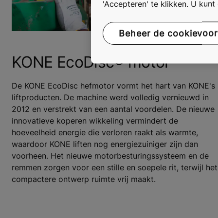
'Accepteren' te klikken. U kun
Beheer de cookievoo
KONE EcoDisc® motor
De KONE EcoDisc hefmotor vormt het hart van KONE's
liftproducten. De machine werd volledig vernieuwd in
2012 en verstrekt van een aantal voordelen. De nieuwe
innovatieve koperen wikkeling vermindert de
hoeveelheid energie die verloren raakt als warmte,
waardoor KONE liften nog energiezuiniger zijn dan
voorheen. Het nieuwe motorbesturingssysteem en de
remmen zorgen voor een stille en soepele rit, terwijl het
compactere ontwerp ruimte vrij maakt.