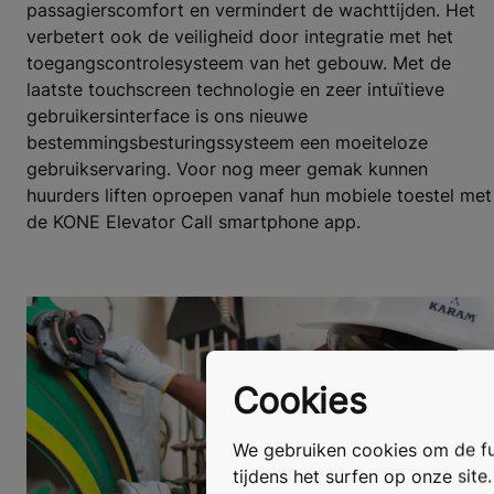
passagierscomfort en vermindert de wachttijden. Het
verbetert ook de veiligheid door integratie met het
toegangscontrolesysteem van het gebouw. Met de
laatste touchscreen technologie en zeer intuïtieve
gebruikersinterface is ons nieuwe
bestemmingsbesturingssysteem een moeiteloze
gebruikservaring. Voor nog meer gemak kunnen
huurders liften oproepen vanaf hun mobiele toestel met
de KONE Elevator Call smartphone app.
Cookies
We gebruiken cookies om de fun
tijdens het surfen op onze site