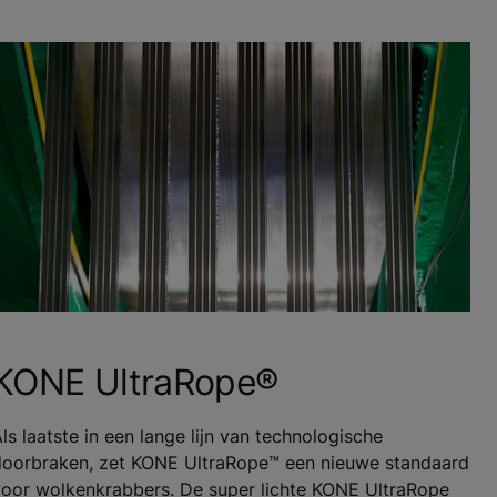
KONE UltraRope®
ls laatste in een lange lijn van technologische
doorbraken, zet KONE UltraRope™ een nieuwe standaard
voor wolkenkrabbers. De super lichte KONE UltraRope