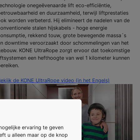
echnologie onegeëvenaarde lift eco-efficiëntie,
etrouwbaarheid en duurzaamheid, terwijl liftprestaties
ok worden verbeterd. Hij elimineert de nadelen van de
onventionele stalen hijskabels - hoge energie
consumptie, rekkend touw, grote bewegende massa´s
en downtime veroorzaakt door schommelingen van het
gebouw. KONE UltraRope zorgt ervoor dat toekomstige
iftsystemen een hefthoogte van wel 1 kilometer kunnen
ereiken.
ekijk de KONE UltraRope video (in het Engels)
mogelijke ervaring te geven
oeft u alleen maar op de knop