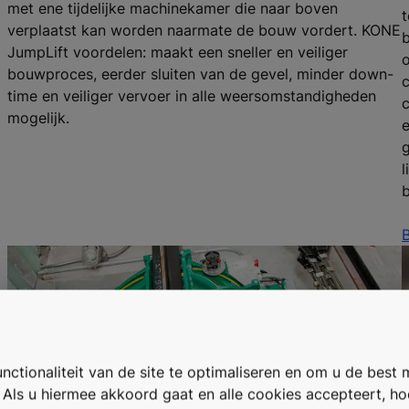
met ene tijdelijke machinekamer die naar boven
t
verplaatst kan worden naarmate de bouw vordert. KONE
b
JumpLift voordelen: maakt een sneller en veiliger
o
bouwproces, eerder sluiten van de gevel, minder down-
c
time en veiliger vervoer in alle weersomstandigheden
mogelijk.
l
b
B
ctionaliteit van de site te optimaliseren en om u de best 
. Als u hiermee akkoord gaat en alle cookies accepteert, h