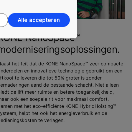
Alle accepteren
KONE NanoSpace™
moderniseringsoplossingen.
Naast het feit dat de KONE NanoSpace™ zeer compacte
nderdelen en innovatieve technologie gebruikt om een
iftkooi te leveren die tot 50% groter is zonder
ernaderingen aand de bestaande schacht. Niet alleen
iedt de lift meer ruimte en betere toegankelijkheid,
maar ook een soepele rit voor maximaal comfort.
Samen met het eco-efficiënte KONE HybridHoisting™
ysteem, helpt het ook het energieverbruik en de
edieningskosten te verlagen.