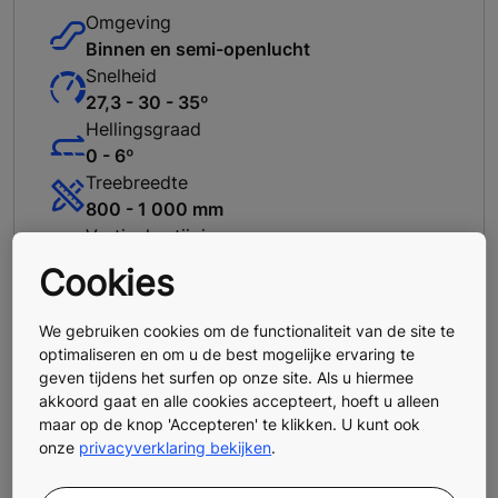
Omgeving
Binnen en semi-openlucht
Snelheid
27,3 - 30 - 35º
Hellingsgraad
0 - 6º
Treebreedte
800 - 1 000 mm
Verticale stijging
Tot 15 m
Cookies
We gebruiken cookies om de functionaliteit van de site te
De KONE TransitMaster 120
optimaliseren en om u de best mogelijke ervaring te
ontdekken
geven tijdens het surfen op onze site. Als u hiermee
akkoord gaat en alle cookies accepteert, hoeft u alleen
maar op de knop 'Accepteren' te klikken. U kunt ook
onze
privacyverklaring bekijken
.