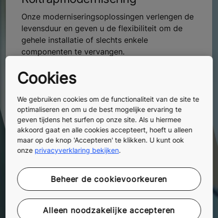
Onze moderniseringsoplossingen verlengen de
levensduur en geven u de flexibiliteit om de
gehele installatie of slechts enkele
componenten te vervangen.
Cookies
Modernisering van automatische
We gebruiken cookies om de functionaliteit van de site te
deuren
optimaliseren en om u de best mogelijke ervaring te
geven tijdens het surfen op onze site. Als u hiermee
Onze moderniseringsoplossingen voor
akkoord gaat en alle cookies accepteert, hoeft u alleen
maar op de knop 'Accepteren' te klikken. U kunt ook
automatische gebouwdeuren omvat kleine
onze
privacyverklaring bekijken
.
upgrades, modulaire pakketten en compleet
vervangen.
Beheer de cookievoorkeuren
Gebouwen zonder lift
Alleen noodzakelijke accepteren