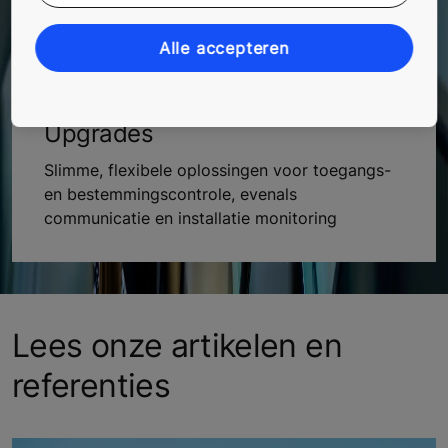
Ontdek onze retrofit liftoplossingen voor
gebouwen zonder lift.
Alle accepteren
Upgrades
Slimme, flexibele oplossingen voor toegangs-
en bestemmingscontrole, evenals
communicatie en installatie monitoring
Lees onze artikelen en
referenties