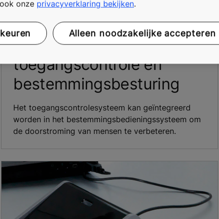
t ook onze
privacyverklaring bekijken
.
rkeuren
Alleen noodzakelijke accepteren
Geïntegreerde
toegangscontrole en
bestemmingsbesturing
Het toegangscontrolesysteem kan geïntegreerd
worden in het bestemmingsbedieningssysteem om
de doorstroming van mensen te verbeteren.