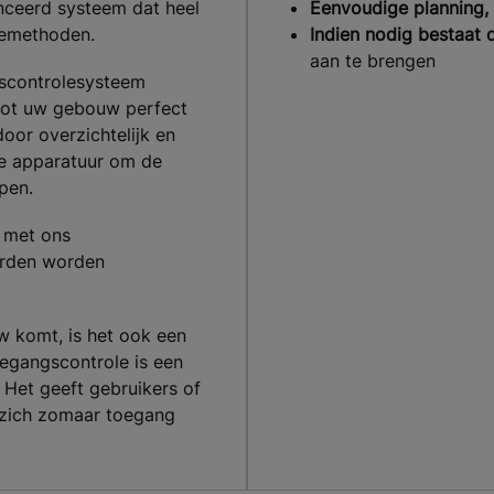
nceerd systeem dat heel
Eenvoudige planning, i
olemethoden.
Indien nodig bestaat 
aan te brengen
gscontrolesysteem
tot uw gebouw perfect
or overzichtelijk en
eke apparatuur om de
pen.
l met ons
erden worden
w komt, is het ook een
egangscontrole is een
Het geeft gebruikers of
 zich zomaar toegang