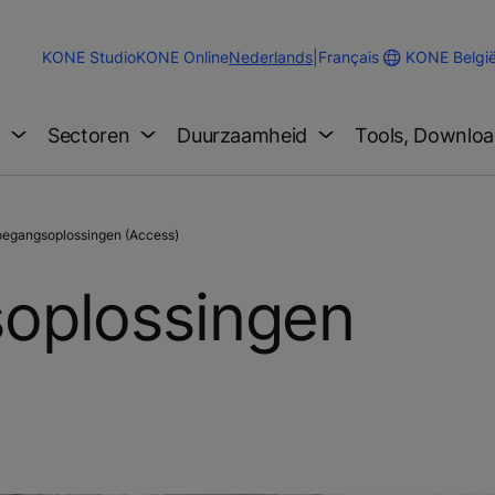
Change
KONE Belgi
KONE Studio
KONE Online
Nederlands
|
Français
Website
Language
g
Sectoren
Duurzaamheid
Tools, Downloa
oegangsoplossingen (Access)
oplossingen