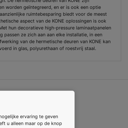
ign. De hermetische deuren van KONE zijn
n worden geïntegreerd, en er is ook een optie
anzienlijke ruimtebesparing biedt voor de meest
thetische aspect van de KONE oplossingen is ook
. Met hun decoratieve high-pressure laminaatpanelen
passen ze zich aan aan elke installatie, in een
e afwerking van de hermetische deuren van KONE kan
erd in glas, polyurethaan of roestvrij staal.
Specificaties
mogelijke ervaring te geven
oeft u alleen maar op de knop