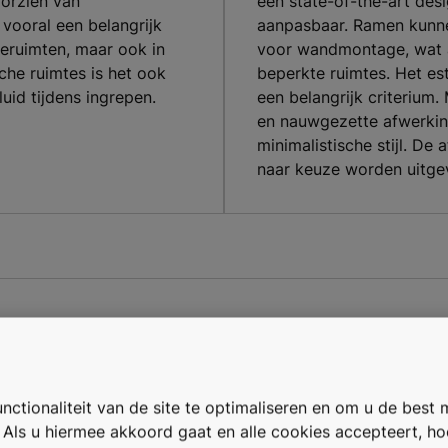
oorzien van
een state-of-the-art des
s vooral een belangrijk
aanpasbaar. Ramen kunne
ieruimten, maar ook in
voor wandmontage, wat a
sche ruimtes is het ook
beperkte ruimtes. Het es
uid tijdens ingrepen.
een belangrijk criterium
en nauwgezette afwerking 
minimalistische stijl. D
naar keuze worden uitgevo
... en stralingsbescherming
ctionaliteit van de site te optimaliseren en om u de best 
. Als u hiermee akkoord gaat en alle cookies accepteert, h