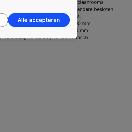
Segment:
medische instellingen, cleanrooms,
laboratoria, conferentiezalen en andere besloten
vergaderruimten, opnamestudio's.
Alle accepteren
Hoogte:
tussen 2100 mm en 2800 mm
Breedte:
tussen 800 mm en 2100 mm
Bediening:
handmatig of automatisch