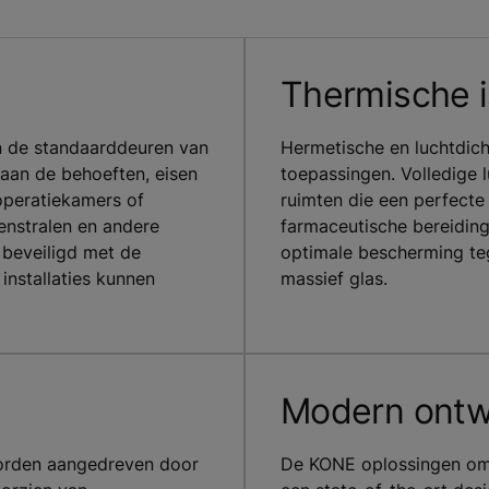
Thermische i
n de standaarddeuren van
Hermetische en luchtdich
an de behoeften, eisen
toepassingen. Volledige l
operatiekamers of
ruimten die een perfecte 
enstralen en andere
farmaceutische bereidin
 beveiligd met de
optimale bescherming teg
installaties kunnen
massief glas.
Modern ontw
orden aangedreven door
De KONE oplossingen omv