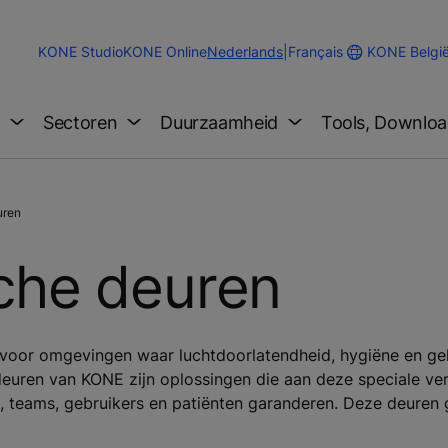
Change
KONE Belgi
KONE Studio
KONE Online
Nederlands
|
Français
Website
Language
g
Sectoren
Duurzaamheid
Tools, Downloa
uren
che deuren
voor omgevingen waar luchtdoorlatendheid, hygiëne en gel
e deuren van KONE zijn oplossingen die aan deze speciale ve
s, teams, gebruikers en patiënten garanderen. Deze deuren