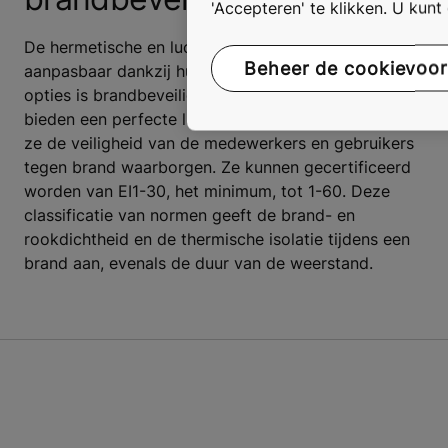
'Accepteren' te klikken. U kun
De hermetische en luchtdichte deuren van KONE zijn
Beheer de cookievoo
aanpasbaar dankzij hun veiligheidsopties. Eén van deze
opties is brandbeveiliging. Deze brandwerende deuren
bieden een perfecte luchtsteriliteit in de ruimte, terwijl
ze de veiligheid van de medewerkers en gebruikers
tegen brand waarborgen. Ze kunnen gecertificeerd
worden van EI1-30, het minimum, tot 1-60. Deze
classificatie van normen geeft de brand- en
rookdichtheid en de thermische isolatie tijdens een
brand aan, evenals de duur van de weerstand.