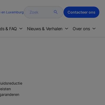
Zoek
Contacteer ons
ë en Luxemburg
ds & FAQ
Nieuws & Verhalen
Over ons
uidsreductie
reisten
 garanderen