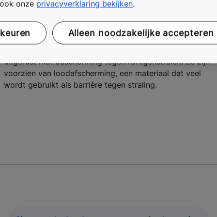
In sommige gevallen, zoals in radiologie-, MRI- of CT-
t ook onze
privacyverklaring bekijken
.
scanruimtes, is het essentieel om medewerkers en
gebruikers te beschermen en hun veiligheid te
rkeuren
Alleen noodzakelijke accepteren
waarborgen. Voor dergelijke omgevingen kunnen de
hermetische en luchtdichte deuren van KONE worden
uitgerust met bescherming tegen röntgenstralen. Ze zijn
voorzien van loodafscherming, een materiaal dat veel
wordt gebruikt als barrière tegen straling.