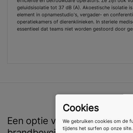
efficiënte en betrouwbare operators. Ze zijn ook v
geluidsisolatie tot 37 dB (A). Akoestische isolatie i
element in opnamestudio's, vergader- en conferent
operatiekamers of dierenklinieken. In steriele medi
essentieel dat teams niet worden gestoord door gel
Cookies
Een optie voor
We gebruiken cookies om de fun
tijdens het surfen op onze site
brandbeveiliging...