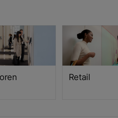
oren
Retail