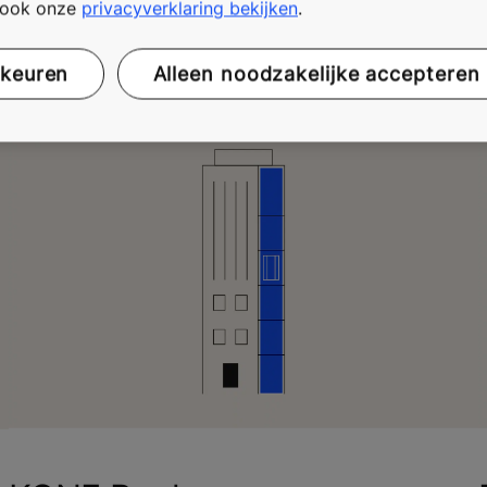
assen
t ook onze
privacyverklaring bekijken
.
rkeuren
Alleen noodzakelijke accepteren