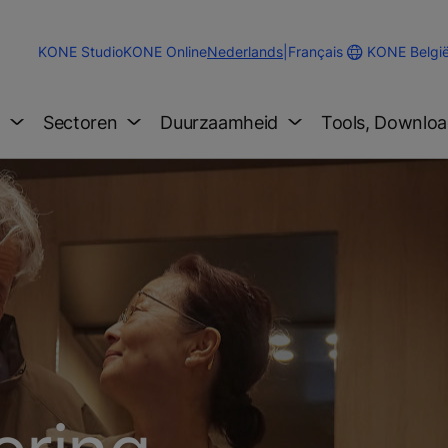
Change
KONE Belgi
KONE Studio
KONE Online
Nederlands
|
Français
Website
Language
g
Sectoren
Duurzaamheid
Tools, Downloa