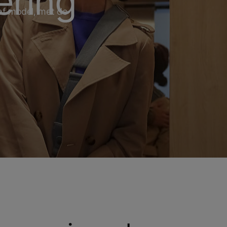
ering
of model, met de