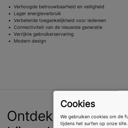
Verhoogde betrouwbaarheid en veiligheid
Lager energieverbruik
Verbeterde toegankelijkheid voor iedereen
Connectiviteit van de nieuwste generatie
Verrijkte gebruikerservaring
Modern design
Cookies
Ontdek de moderni
We gebruiken cookies om de fun
tijdens het surfen op onze site