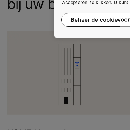
bij uw behoeften p
'Accepteren' te klikken. U kun
Beheer de cookievoo