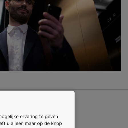
die
mogelijke ervaring te geven
oeft u alleen maar op de knop