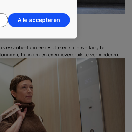
Alle accepteren
hachtdeuren
s essentieel om een vlotte en stille werking te
toringen, trillingen en energieverbruik te verminderen.