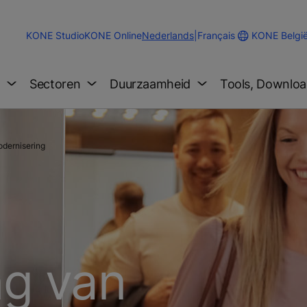
Change
KONE Belgi
KONE Studio
KONE Online
Nederlands
|
Français
Website
Language
g
Sectoren
Duurzaamheid
Tools, Downloa
dernisering
ng van