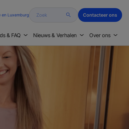
Zoek
Contacteer ons
ë en Luxemburg
ds & FAQ
Nieuws & Verhalen
Over ons