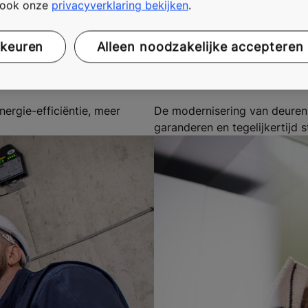
t ook onze
privacyverklaring bekijken
.
rkeuren
Alleen noodzakelijke accepteren
Cabine- en sc
ergie-efficiëntie, meer
De modernisering van deuren i
garanderen en tegelijkertijd s