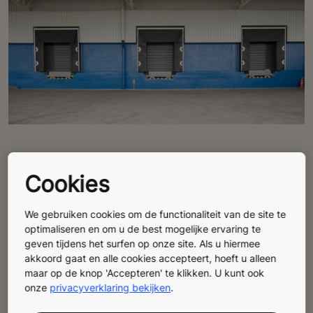
KONE laadbrug: geoptimaliseerde
Cookies
ziekenhuislogistiek
De KONE laadbrug vergemakkelijkt het laden en lossen
We gebruiken cookies om de functionaliteit van de site te
optimaliseren en om u de best mogelijke ervaring te
in de technische zones van ziekenhuizen. Dankzij het
geven tijdens het surfen op onze site. Als u hiermee
robuuste en precieze ontwerp bespaart u tijd, verhoogt
akkoord gaat en alle cookies accepteert, hoeft u alleen
u de veiligheid en optimaliseert u de logistiek.
maar op de knop 'Accepteren' te klikken. U kunt ook
onze
privacyverklaring bekijken
.
Ontwerp op maat, perfect afgestemd op bestaande
voertuigen en laadperrons