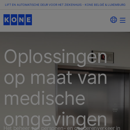
LIFT EN AUTOMATISCHE DEUR VOOR HET ZIEKENHUIS - KONE BELGIË & LUXEMBURG
Oplossingen
op maat van
medische
omgevingen
Het beheer van personen- en goederenverkeer in