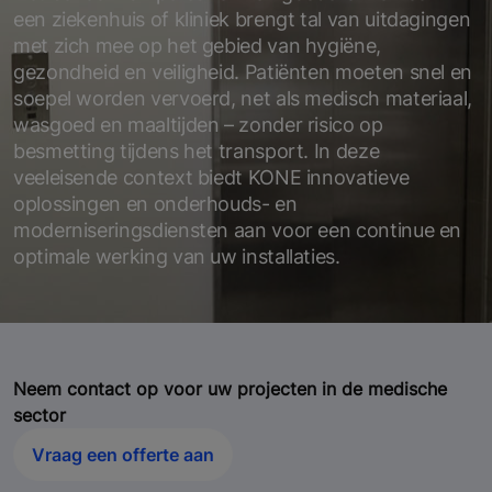
een ziekenhuis of kliniek brengt tal van uitdagingen
met zich mee op het gebied van hygiëne,
gezondheid en veiligheid. Patiënten moeten snel en
soepel worden vervoerd, net als medisch materiaal,
wasgoed en maaltijden – zonder risico op
besmetting tijdens het transport. In deze
veeleisende context biedt KONE innovatieve
oplossingen en onderhouds- en
moderniseringsdiensten aan voor een continue en
optimale werking van uw installaties.
Neem contact op voor uw projecten in de medische
sector
Vraag een offerte aan