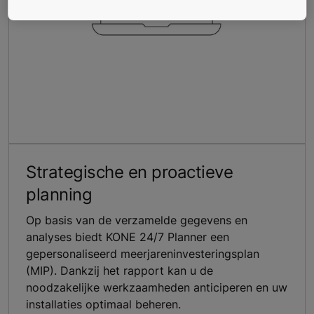
Strategische en proactieve
planning
Op basis van de verzamelde gegevens en
analyses biedt KONE 24/7 Planner een
gepersonaliseerd meerjareninvesteringsplan
(MIP). Dankzij het rapport kan u de
noodzakelijke werkzaamheden anticiperen en uw
installaties optimaal beheren.