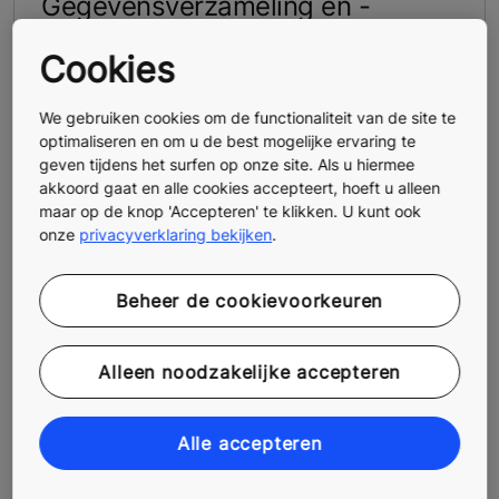
Gegevensverzameling en -
analyse
Cookies
Dankzij artificiële intelligentie bewaakt KONE
24/7 Planner continu de essentiële gegevens van
We gebruiken cookies om de functionaliteit van de site te
uw installaties, zoals de slijtage van onderdelen
optimaliseren en om u de best mogelijke ervaring te
en verkeersstromen. Deze realtime
geven tijdens het surfen op onze site. Als u hiermee
gegevensverzameling garandeert optimale
akkoord gaat en alle cookies accepteert, hoeft u alleen
maar op de knop 'Accepteren' te klikken. U kunt ook
nauwkeurigheid en een diepgaand inzicht in de
onze
privacyverklaring bekijken
.
toestand van uw liften.
Beheer de cookievoorkeuren
Alleen noodzakelijke accepteren
Alle accepteren