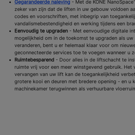
Gegarandeerde naleving
- Met de KONE NanoSpace™
zeker van zijn dat de liften in uw gebouw voldoen aa
codes en voorschriften, met inbegrip van toegankelij
vandalismebestendigheid en werking tijdens een bra
Eenvoudig te upgraden
- Met eenvoudige digitale in
mogelijkheid om in de toekomst te upgraden als uw
veranderen, bent u er helemaal klaar voor om nieuw
geconnecteerde services toe te voegen wanneer u ze
Ruimtebesparend
- Door alles in de liftschacht te in
ruimte vrij voor een meer winstgevend gebruik. Het 
vervangen van uw lift kan de toegankelijkheid verbe
grotere kooi en deuren met bredere opening - en u 
machinekamer terugwinnen als verhuurbare vloerrui