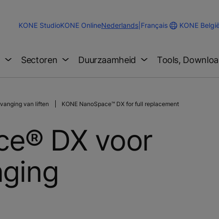
Change
KONE Belgi
KONE Studio
KONE Online
Nederlands
|
Français
Website
Language
g
Sectoren
Duurzaamheid
Tools, Downloa
rvanging van liften
KONE NanoSpace™ DX for full replacement
e® DX voor
nging