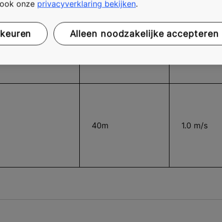
t ook onze
privacyverklaring bekijken
.
CHINEKAMER
MAX.
MAX.
rkeuren
Alleen noodzakelijke accepteren
HEFHOOGTE
SNELHEID
40m
1.0 m/s