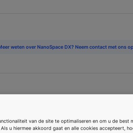
Meer weten over NanoSpace DX? Neem contact met ons op
DX
pace DX.
ctionaliteit van de site te optimaliseren en om u de best 
. Als u hiermee akkoord gaat en alle cookies accepteert, h