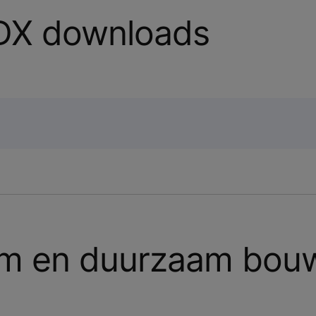
DX downloads
lim en duurzaam bou