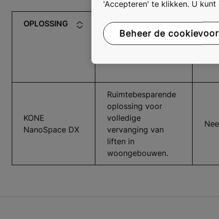
'Accepteren' te klikken. U kun
OPLOSSING
BESCHRIJVING
MA
Beheer de cookievoo
Ruimtebesparende
oplossing voor
KONE
volledige
Nee
NanoSpace DX
vervanging van
liften in
woongebouwen.