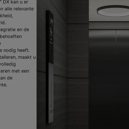
 DX kan u er
n alle relevante
kheid,
nd.
tegratie en de
 behoeften
e
 nodig heeft.
stalleren, maakt u
volledig
teren met een
kan de
mte.