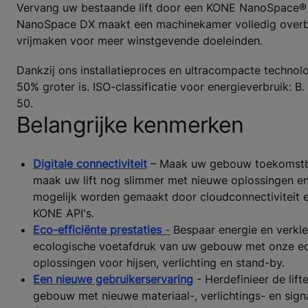
Vervang uw bestaande lift door een KONE NanoSpace® D
NanoSpace DX maakt een machinekamer volledig overbod
vrijmaken voor meer winstgevende doeleinden.
Dankzij ons installatieproces en ultracompacte technolog
50% groter is. ISO-classificatie voor energieverbruik
50.
Belangrijke kenmerken
Digitale connectiviteit
– Maak uw gebouw toekomstb
maak uw lift nog slimmer met nieuwe oplossingen en
mogelijk worden gemaakt door cloudconnectiviteit e
KONE API's.
Eco-efficiënte prestaties
-
Bespaar energie en verkle
ecologische voetafdruk van uw gebouw met onze ec
oplossingen voor hijsen, verlichting en stand-by.
Een nieuwe gebruikerservaring
- Herdefinieer de lift
gebouw met nieuwe materiaal-, verlichtings- en signa