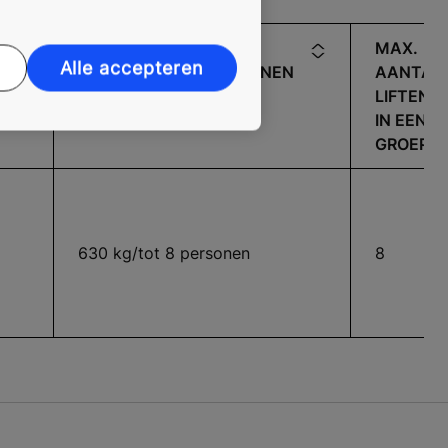
MAX.
MAX.
Alle accepteren
HEFVERMOGEN/PERSONEN
AANTAL
LIFTEN
IN EEN
GROEP
630 kg/tot 8 personen
8