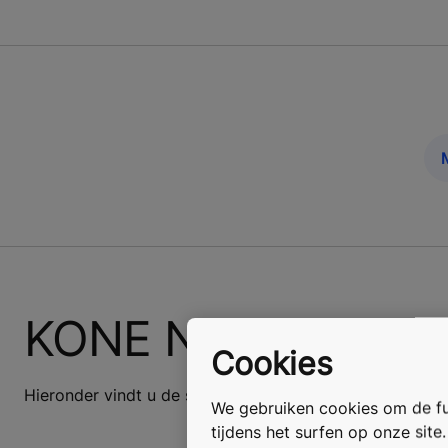
KONE NanoSpace 
Cookies
Hieronder vindt u de specificaties van de KONE NanoS
We gebruiken cookies om de fun
tijdens het surfen op onze site