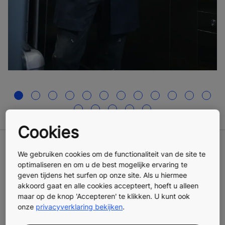
Cookies
KONE MonoSpace 500 DX
We gebruiken cookies om de functionaliteit van de site te
optimaliseren en om u de best mogelijke ervaring te
geven tijdens het surfen op onze site. Als u hiermee
Maak een blijvende eerste indruk in residentiële en
akkoord gaat en alle cookies accepteert, hoeft u alleen
commerciële gebouwen.
maar op de knop 'Accepteren' te klikken. U kunt ook
onze
privacyverklaring bekijken
.
Comfort en gemak