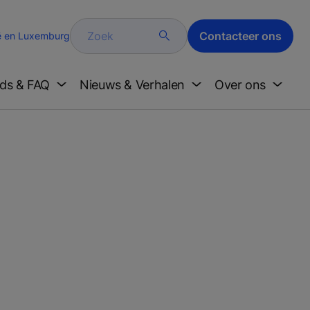
Zoek
Contacteer ons
ë en Luxemburg
ds & FAQ
Nieuws & Verhalen
Over ons
n