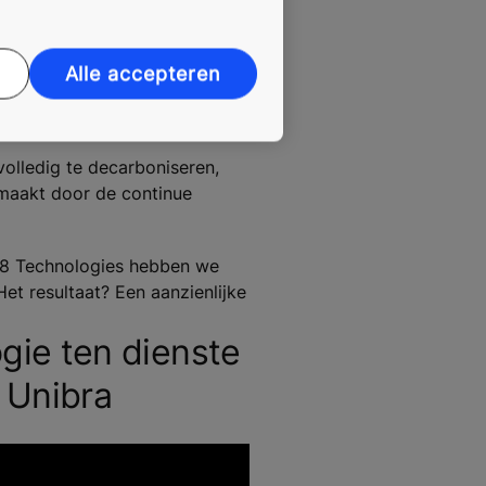
Alle accepteren
erde installaties die continu
volledig te decarboniseren,
emaakt door de continue
 R8 Technologies hebben we
et resultaat? Een aanzienlijke
gie ten dienste
 Unibra