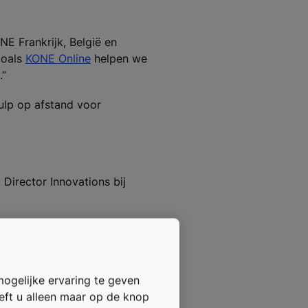
E Frankrijk, België en
zoals
KONE Online
helpen we
.”
ulp op afstand voor
 Director Innovations bij
voor meerdere bezoeken van
ns in één bezoek te
n onze engineeringtools.”
mogelijke ervaring te geven
toont duidelijk hoe
oeft u alleen maar op de knop