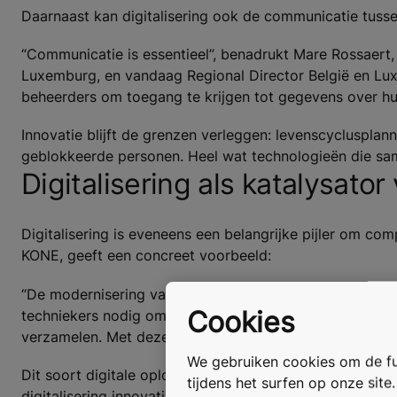
Daarnaast kan digitalisering ook de communicatie tuss
“Communicatie is essentieel”, benadrukt Mare Rossaert,
Luxemburg, en vandaag Regional Director België en Lux
beheerders om toegang te krijgen tot gegevens over hun
Innovatie blijft de grenzen verleggen: levenscycluspla
geblokkeerde personen. Heel wat technologieën die s
Digitalisering als katalysator
Digitalisering is eveneens een belangrijke pijler om co
KONE, geeft een concreet voorbeeld:
“De modernisering van een lift vereist veel gegevens 
Cookies
techniekers nodig om metingen uit te voeren. Vandaag 
verzamelen. Met deze methode verzamelen we automatisc
We gebruiken cookies om de fun
Dit soort digitale oplossingen bespaart tijd, vermindert
tijdens het surfen op onze site
digitalisering innovatie stimuleert en nieuwe oplossing