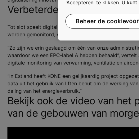
'Accepteren' te klikken. U kun
Verbeterde duurzaamheid da
Beheer de cookievoo
Tot slot speelt digitalisering ook een sleutelrol in het
worden gemonitord, worden efficiënter en hun ecologisc
“Zo zijn we erin geslaagd om één van onze administratie
waardoor we een EPC-label A hebben behaald”, vertelt
digitale monitoring van verwarming, ventilatie en aircon
“In Estland heeft KONE een gelijkaardig project opgez
data uit het gebruik van liften benut om de werking van
daling van het energieverbruik.”
Bekijk ook de video van het 
van de gebouwen van morgen