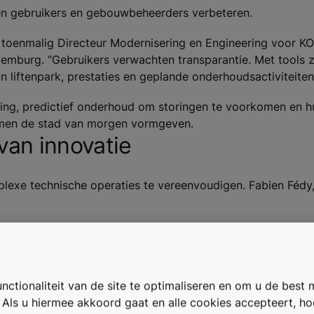
en gebruikers en gebouwbeheerders verbeteren.
 toenmalig Directeur Modernisering en Engineering voor KON
emburg. “Gebruikers verwachten transparantie. Met tools 
 liftenpark, prestaties en geplande onderhoudsactiviteiten
nning, predictief onderhoud om storingen te voorkomen en h
amen de stad van morgen vormgeven.
 van innovatie
mplexe technische operaties te vereenvoudigen. Fabien Fédy,
over afmetingen en technische details. Vroeger waren hier
volstaat een 3D-scan van de liftschacht om al deze gegeve
h alle nodige informatie en integreren we de resultaten i
ctionaliteit van de site te optimaliseren en om u de best 
 fouten en verbetert uiteindelijk de gebruikerservaring. Het 
. Als u hiermee akkoord gaat en alle cookies accepteert, h
en mogelijk maakt.