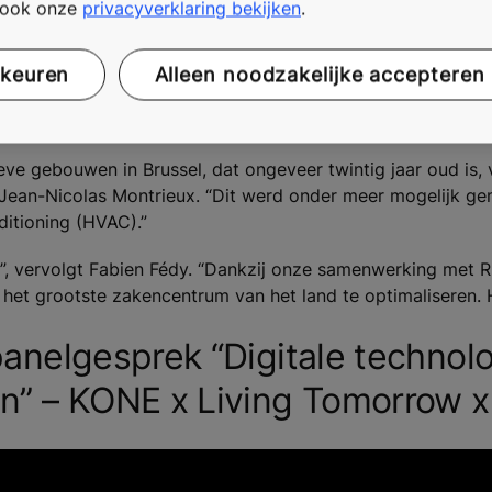
t ook onze
privacyverklaring bekijken
.
nkzij data
rkeuren
Alleen noodzakelijke accepteren
 verbeteren van de milieuprestaties van gebouwen. Geconnecte
he voetafdruk wordt geleidelijk verkleind.
ve gebouwen in Brussel, dat ongeveer twintig jaar oud is, 
 Jean-Nicolas Montrieux. “Dit werd onder meer mogelijk g
ditioning (HVAC).”
et”, vervolgt Fabien Fédy. “Dankzij onze samenwerking met
 het grootste zakencentrum van het land te optimaliseren. H
panelgesprek “Digitale technolo
” – KONE x Living Tomorrow x