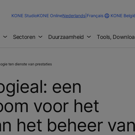
Change
KONE Belgi
KONE Studio
KONE Online
Nederlands
|
Français
Website
Language
g
Sectoren
Duurzaamheid
Tools, Downloa
ogie ten dienste van prestaties
ogieal: een
oom voor het
an het beheer va