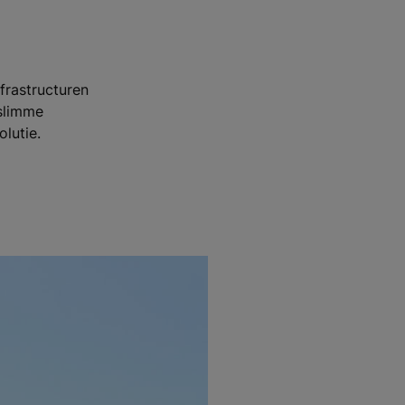
nfrastructuren
 slimme
lutie.