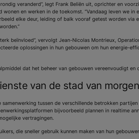
 grondig veranderd”, legt Frank Beliën uit, oprichter en voor
nd wonen en werken in de toekomst. “Vandaag leven we in 
beeld elke deur, leiding of balk vooraf getest worden via e
eworden.”
erk beïnvloed”, vervolgt Jean-Nicolas Montrieux, Operation
cteerde oplossingen in hun gebouwen om hun energie-effic
 hulpmiddel dat het beheer van gebouwen vereenvoudigt en
ienste van de stad van morge
de samenwerking tussen de verschillende betrokken partijen a
menwerkingsplatformen bijvoorbeeld plannen in realtime ann
ogelijke vertragingen.
ikers, die sneller gebruik kunnen maken van hun gebouwen