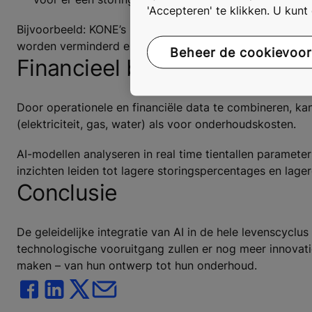
'Accepteren' te klikken. U kun
Bijvoorbeeld: KONE’s 24/7 Connected Services detecteren
worden verminderd en de levensduur van installaties m
Beheer de cookievoo
Financieel beheer
Door operationele en financiële data te combineren, kan
(elektriciteit, gas, water) als voor onderhoudskosten.
AI-modellen analyseren in real time tientallen parameters
inzichten leiden tot lagere storingspercentages en lage
Conclusie
De geleidelijke integratie van AI in de hele levenscyc
technologische vooruitgang zullen er nog meer innovat
maken – van hun ontwerp tot hun onderhoud.