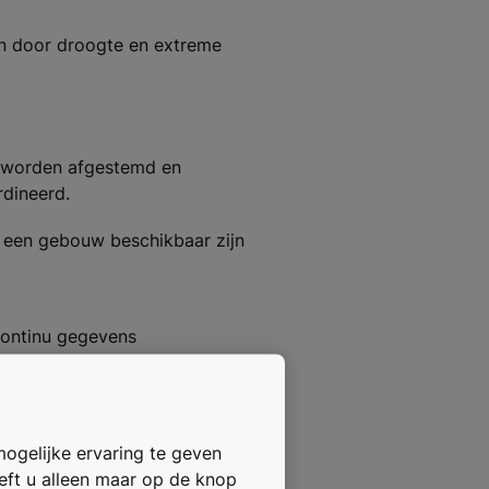
en door droogte en extreme
r worden afgestemd en
dineerd.
n een gebouw beschikbaar zijn
continu gegevens
rt te optimaliseren.
etting en
mogelijke ervaring te geven
 zodat onderhoud kan gebeuren
oeft u alleen maar op de knop