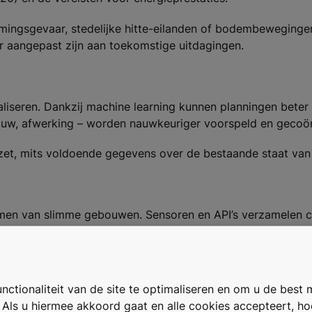
romingsgevaar, stedelijke hitte-eilanden of bodembeweging
r aangepast zijn aan toekomstige uitdagingen.
liseren. Dankzij machine learning kunnen planningen bete
ouw, afwerking – worden nauwkeuriger voorspeld en gecoör
gezet, mits voldoende gegevens over de bestaande staat va
emen van slimme gebouwen. Sensoren en API’s verzamelen 
ie de AI in real time analyseert om energieverbruik en comfo
erlichting worden automatisch aangepast aan seizoenen, bez
ctionaliteit van de site te optimaliseren en om u de best 
 een lift, roltrap of verlichtingssysteem dreigt te falen,
. Als u hiermee akkoord gaat en alle cookies accepteert, h