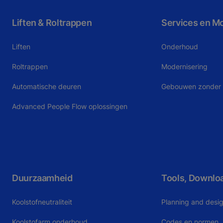
Liften & Roltrappen
Services en M
Liften
Onderhoud
Roltrappen
Modernisering
Automatische deuren
Gebouwen zonder l
Advanced People Flow oplossingen
Duurzaamheid
Tools, Downlo
Koolstofneutraliteit
Planning and desig
Koolstofarm onderhoud
Codes en normen