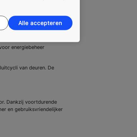
rdoor pannes tot de helft
Alle accepteren
 voor energiebeheer
sluitcycli van deuren. De
tor. Dankzij voortdurende
r en gebruiksvriendelijker