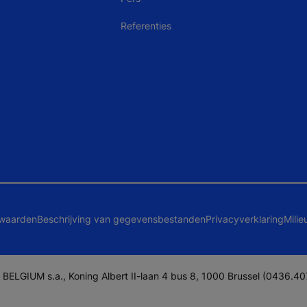
Referenties
waarden
Beschrijving van gegevensbestanden
Privacyverklaring
Milie
BELGIUM s.a., Koning Albert II-laan 4 bus 8, 1000 Brussel (0436.40