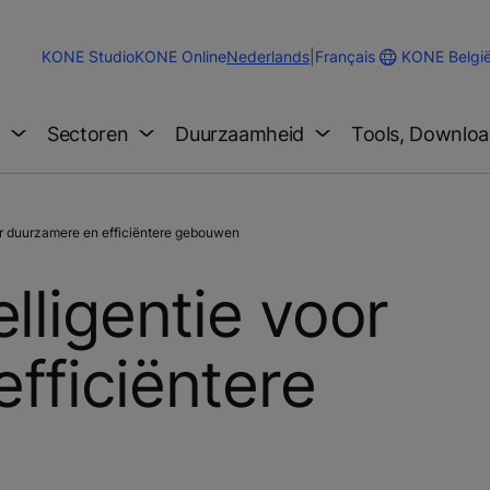
Change
KONE Belgi
KONE Studio
KONE Online
Nederlands
|
Français
Website
Language
g
Sectoren
Duurzaamheid
Tools, Downloa
or duurzamere en efficiëntere gebouwen
lligentie voor
fficiëntere