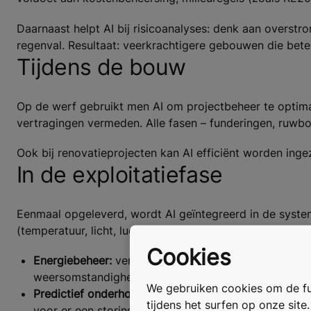
Daarnaast helpt AI bij risicoanalyses: denk aan overst
regenval. Resultaat: veerkrachtigere gebouwen die bete
Tijdens de bouw
Op de werf gebruikt men AI om projectbeheer te optima
vertragingen vermeden. Alle fasen – funderingen, ruwb
Ook bij renovatieprojecten kan AI efficiënt worden in
In de exploitatiefase
Eenmaal opgeleverd, wordt AI geïntegreerd in de syst
(temperatuur, licht, luchtkwaliteit, gebruikspatronen) d
Cookies
Energiebeheer:
ventilatie, verwarming, koeling en v
weersomstandigheden.
We gebruiken cookies om de fun
Predictief onderhoud:
algoritmen voorspellen wanneer
tijdens het surfen op onze site
voor er een storing optreedt.