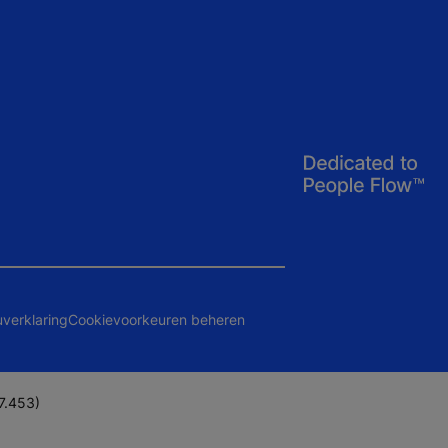
uverklaring
Cookievoorkeuren beheren
7.453)