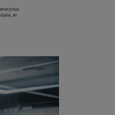
venscyclus
tatie, AI