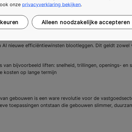
t ook onze
privacyverklaring bekijken
.
 afwijkingen vroegtijdig en sturen proactief technici, waa
et 20 à 30 % wordt verlengd.
rkeuren
Alleen noodzakelijke accepteren
 AI nieuwe efficiëntiewinsten blootleggen. Dit geldt zowel
 van bijvoorbeeld liften: snelheid, trillingen, openings- en 
re kosten op lange termijn
lus van gebouwen is een ware revolutie voor de vastgoedsec
ieve toepassingen ontstaan die gebouwen slimmer, duurzame