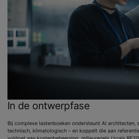
In de ontwerpfase
Bij complexe lastenboeken ondersteunt AI architecten,
technisch, klimatologisch – en koppelt die aan referen
voldoet aan kostenbeheersing, milieuregels (zoals RE20