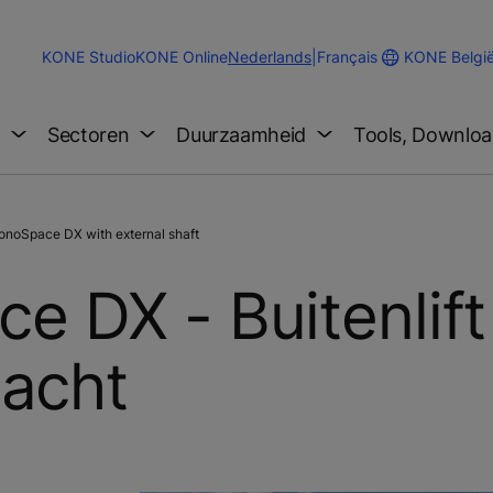
Change
KONE Belgi
KONE Studio
KONE Online
Nederlands
|
Français
Website
Language
g
Sectoren
Duurzaamheid
Tools, Downloa
noSpace DX with external shaft
 DX - Buitenlift
hacht