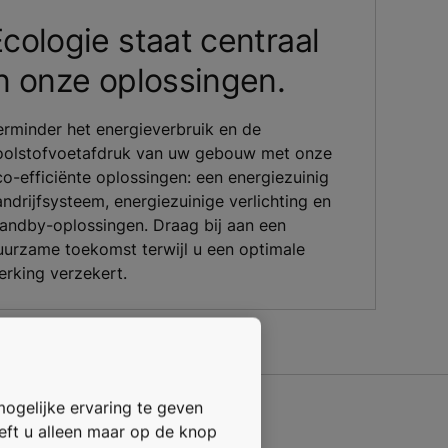
cologie staat centraal
n onze oplossingen.
erminder het energieverbruik en de
oolstofvoetafdruk van uw gebouw met onze
co-efficiënte oplossingen: een energiezuinig
andrijfsysteem, energiezuinige verlichting en
tandby-oplossingen. Draag bij aan een
uurzame toekomst terwijl u een optimale
erking verzekert.
mogelijke ervaring te geven
oeft u alleen maar op de knop