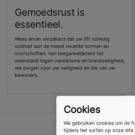
Gemoedsrust is
essentieel.
Wees ervan verzekerd dat uw lift volledig
voldoet aan de meest recente normen en
voorschriften. Van toegankelijkheid tot
weerstand tegen vandalisme en brandveiligheid,
we zorgen voor uw veiligheid en die van uw
bewoners.
Cookies
We gebruiken cookies om de fun
tijdens het surfen op onze site