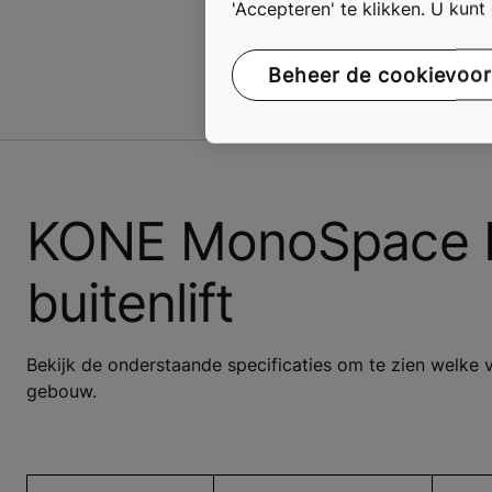
'Accepteren' te klikken. U kun
Beheer de cookievoo
KONE MonoSpace D
buitenlift
Bekijk de onderstaande specificaties om te zien welk
gebouw.