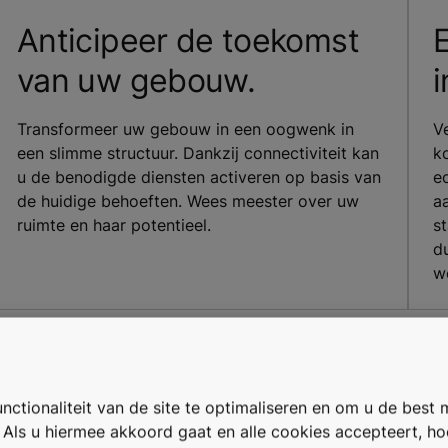
Anticipeer de toekomst
E
van uw gebouw.
i
Transformeer uw gebouw in een oogwenk in
V
een slimme structuur. Dankzij connectiviteit kan
k
u de benodigde diensten activeren op basis van
e
de huidige behoeften. Wees meester over uw
a
ruimte en haar potentieel.
s
d
w
ctionaliteit van de site te optimaliseren en om u de best 
. Als u hiermee akkoord gaat en alle cookies accepteert, h