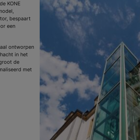
 de KONE
model,
or, bespaart
or een
aal ontworpen
hacht in het
groot de
imaliseerd met