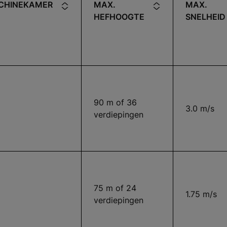
CHINEKAMER
MAX.
MAX.
HEFHOOGTE
SNELHEID
90 m of 36
3.0 m/s
verdiepingen
75 m of 24
1.75 m/s
verdiepingen