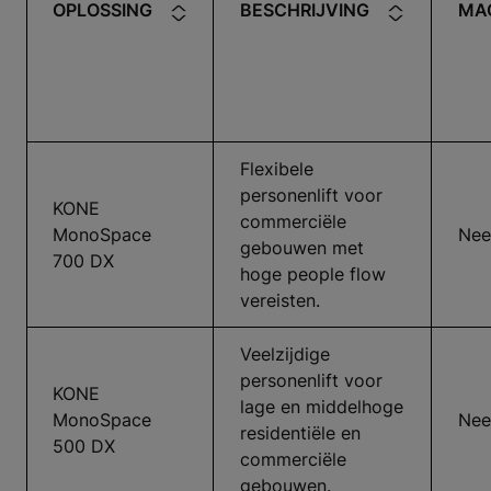
OPLOSSING
BESCHRIJVING
MA
Flexibele
personenlift voor
KONE
commerciële
MonoSpace
Nee
gebouwen met
700 DX
hoge people flow
vereisten.
Veelzijdige
personenlift voor
KONE
lage en middelhoge
MonoSpace
Nee
residentiële en
500 DX
commerciële
gebouwen.