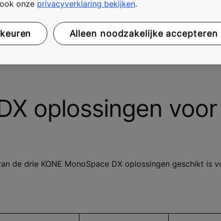
t ook onze
privacyverklaring bekijken
.
Meer weten? Contacteer ons
rkeuren
Alleen noodzakelijke accepteren
X oplossingen voor
e van de drie KONE MonoSpace DX oplossingen geschikt is 