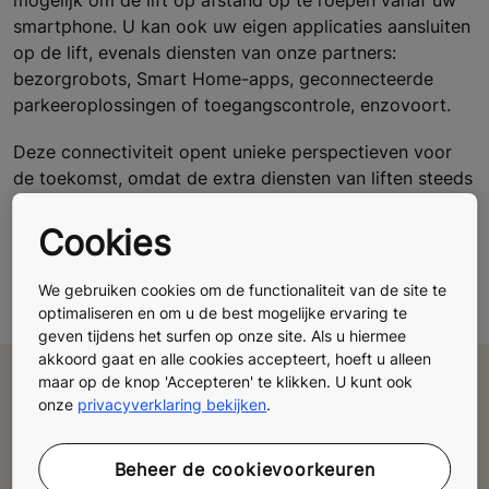
mogelijk om de lift op afstand op te roepen vanaf uw
smartphone. U kan ook uw eigen applicaties aansluiten
op de lift, evenals diensten van onze partners:
bezorgrobots, Smart Home-apps, geconnecteerde
parkeeroplossingen of toegangscontrole, enzovoort.
Deze connectiviteit opent unieke perspectieven voor
de toekomst, omdat de extra diensten van liften steeds
slimmer, aanpasbaarder en uitbreidbaarder zullen
worden om te voldoen aan de toekomstige behoeften
Cookies
van uw gebouwen.
We gebruiken cookies om de functionaliteit van de site te
optimaliseren en om u de best mogelijke ervaring te
geven tijdens het surfen op onze site. Als u hiermee
akkoord gaat en alle cookies accepteert, hoeft u alleen
maar op de knop 'Accepteren' te klikken. U kunt ook
Alle vragen raadplegen
onze
privacyverklaring bekijken
.
Terug naar de FAQ
Beheer de cookievoorkeuren