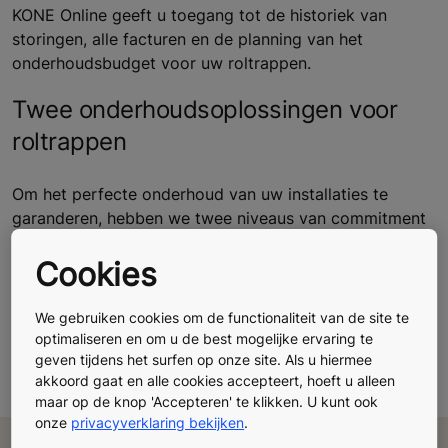
KONE Online geeft u toegang tot de historiek van
storingen, alle facturen en de planning van het
onderhoudsbudget voor uw roltrappen.
Twee onderhoudsoplossingen voor
roltrappen
Om het perfecte onderhoud van uw installaties te
garanderen, hebben we twee niveaus van commitment
opgezet:
Cookies
KONE Care Standard
, dat voldoet aan alle geldende
normen en voorschriften;
We gebruiken cookies om de functionaliteit van de site te
KONE Care Premium
, een aanbod op maat dat 95%
optimaliseren en om u de best mogelijke ervaring te
beschikbaarheid van uw installaties verzekert.
geven tijdens het surfen op onze site. Als u hiermee
akkoord gaat en alle cookies accepteert, hoeft u alleen
maar op de knop 'Accepteren' te klikken. U kunt ook
onze
privacyverklaring bekijken
.