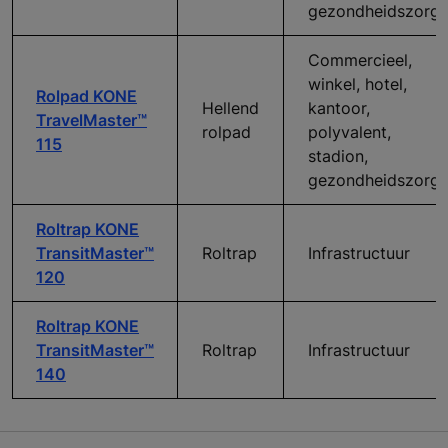
gezondheidszorg
Commercieel,
winkel, hotel,
Rolpad KONE
Hellend
kantoor,
TravelMaster™
rolpad
polyvalent,
115
stadion,
gezondheidszorg
Roltrap KONE
TransitMaster™
Roltrap
Infrastructuur
120
Roltrap KONE
TransitMaster™
Roltrap
Infrastructuur
140