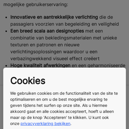
mogelijke gebruikerservaring:
Innovatieve en aantrekkelijke verlichting
die de
passagiers voorzien van begeleiding en veiligheid
Een breed scala aan designopties
met een
combinatie van bekledingsmaterialen met unieke
texturen en patronen en nieuwe
verlichtingsoplossingen waardoor u een
verbazingwekkend visueel effect creëert
Hoge kwaliteit afwerkingen
en een geharmoniseerde
look & feel dankzij het KONE portfolio
Cookies
We gebruiken cookies om de functionaliteit van de site te
Neem contact met ons op voor een
optimaliseren en om u de best mogelijke ervaring te
geven tijdens het surfen op onze site. Als u hiermee
kostenschatting
akkoord gaat en alle cookies accepteert, hoeft u alleen
maar op de knop 'Accepteren' te klikken. U kunt ook
onze
privacyverklaring bekijken
.
Offerte aanvragen