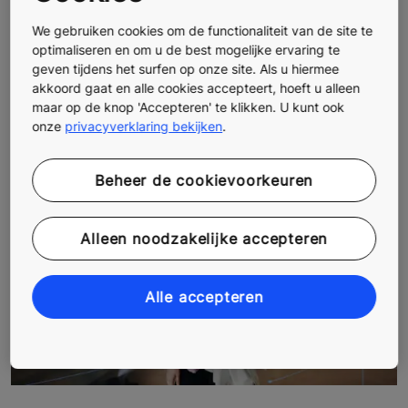
kantoorhuurders verzekeren? KONE's op maat
gemaakte analyse van het liftverkeer, het rapport over
We gebruiken cookies om de functionaliteit van de site te
people flow en een portfolio met gezondheids- en
optimaliseren en om u de best mogelijke ervaring te
welzijnsoplossingen zullen helpen om gebouwen voor
geven tijdens het surfen op onze site. Als u hiermee
akkoord gaat en alle cookies accepteert, hoeft u alleen
te bereiden op de nieuwe norm. Contacteer ons voor
maar op de knop 'Accepteren' te klikken. U kunt ook
meer informatie.
onze
privacyverklaring bekijken
.
Beheer de cookievoorkeuren
Alleen noodzakelijke accepteren
Alle accepteren