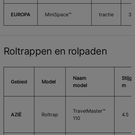
EUROPA
MiniSpace™
tractie
36
Roltrappen en rolpaden
Naam
Stijgi
Gebied
Model
model
m
TravelMaster™
AZIË
Roltrap
4.5
110