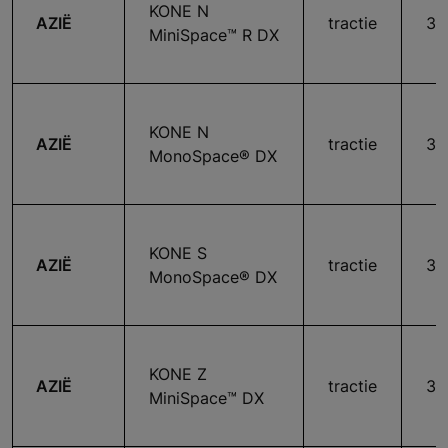
KONE N
AZIË
tractie
36
MiniSpace™ R DX
KONE N
AZIË
tractie
36
MonoSpace® DX
KONE S
AZIË
tractie
36
MonoSpace® DX
KONE Z
AZIË
tractie
36
MiniSpace™ DX