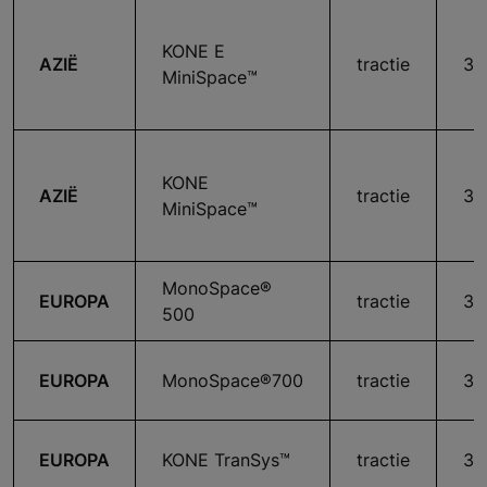
KONE E
AZIË
tractie
36
MiniSpace™
KONE
AZIË
tractie
36
MiniSpace™
MonoSpace®
EUROPA
tractie
36
500
EUROPA
MonoSpace®700
tractie
36
EUROPA
KONE TranSys™
tractie
36