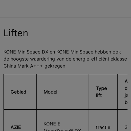
Liften
KONE MiniSpace DX en KONE MiniSpace hebben ook
de hoogste waardering van de energie-efficiëntieklasse
China Mark A+++ gekregen
Aa
Type
da
Gebied
Model
lift
jaa
bed
KONE E
AZIË
tractie
36
MonoSpace® DX