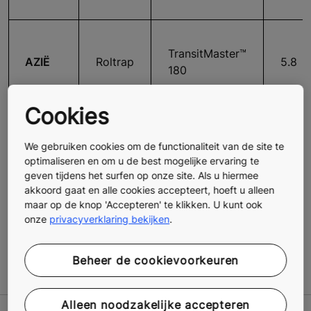
TransitMaster™
AZIË
Roltrap
5.8
180
Cookies
TransitMaster™
AZIË
Rolpad
40(Le
We gebruiken cookies om de functionaliteit van de site te
165
optimaliseren en om u de best mogelijke ervaring te
geven tijdens het surfen op onze site. Als u hiermee
akkoord gaat en alle cookies accepteert, hoeft u alleen
maar op de knop 'Accepteren' te klikken. U kunt ook
onze
privacyverklaring bekijken
.
TravelMaster™
AZIË
Rolpad
3.5
115
Beheer de cookievoorkeuren
Alleen noodzakelijke accepteren