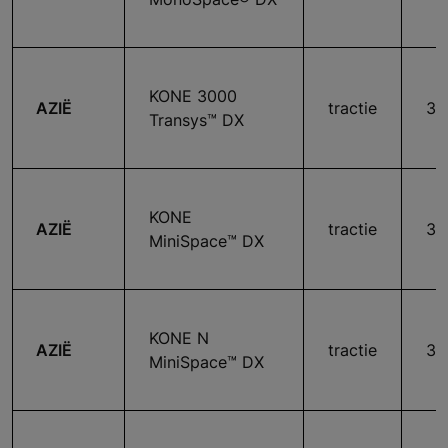
KONE 3000
AZIË
tractie
36
Transys™ DX
KONE
AZIË
tractie
36
MiniSpace™ DX
KONE N
AZIË
tractie
36
MiniSpace™ DX