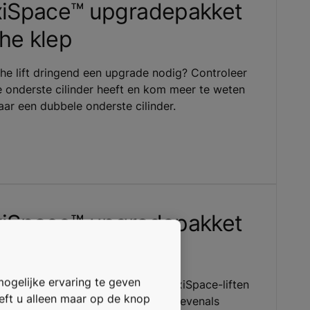
iSpace™ upgradepakket
he klep
he lift dringend een upgrade nodig? Controleer
le onderste cilinder heeft en kom meer te weten
ar een dubbele onderste cilinder.
iSpace™ upgradepakket
mping
mogelijke ervaring te geven
pakket voor bestaande KONE MaxiSpace-liften
oeft u alleen maar op de knop
eischijven en geleiderrailklemmen, evenals