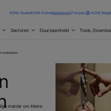
Change
KONE Belgi
KONE Studio
KONE Online
Nederlands
|
Français
Website
Language
g
Sectoren
Duurzaamheid
Tools, Downloa
n onderdelen
n
n
lige manier om kleine