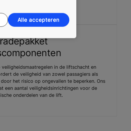
or de machinegrondplaat.
Alle accepteren
radepakket
dscomponenten
veiligheidsmaatregelen in de liftschacht en
dert de veiligheid van zowel passagiers als
door het risico op ongevallen te beperken. Ons
 een aantal veiligheidsinrichtingen voor de
che onderdelen van de lift.