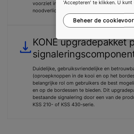
'Accepteren' te klikken. U kun
voorziet in voldoende verlichting voor de o
noodverlichting tijdens stroomonderbreking
Beheer de cookievoo
KONE upgradepakket pa
signaleringscomponen
Duidelijke, gebruiksvriendelijke en betrouwb
(oproepknoppen in de kooi en op het bordes
belangrijke rol om gebruikers de best mogelij
en op de bordessen te bieden. Dit upgradep
bestaande signalering door een van de prod
KSS 210- of KSS 430-serie.