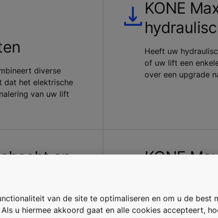
KONE Max
hydraulisc
ten
Heeft uw hydraulisc
of uw lift een enke
ombineert diverse
over een upgrade na
 dat het elektrische
alering van uw lift
chacht en
KONE Max
geluidde
ctionaliteit van de site te optimaliseren en om u de best 
hacht en machinekamer
Ons geluiddempings
. Als u hiermee akkoord gaat en alle cookies accepteert, h
uw. Ons upgradepakket
bestaat uit nieuwe l