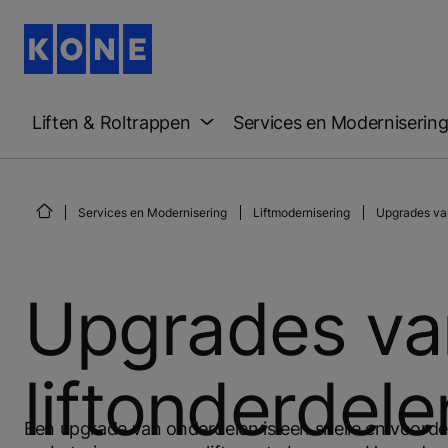
Liften & Roltrappen
Services en Moderniserin
Services en Modernisering
Liftmodernisering
Upgrades va
Upgrades va
liftonderdele
Een upgrade van onderdelen is een snelle en voorde