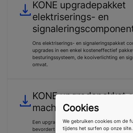
KONE upgradepakket
elektriserings- en
signaleringscomponen
Ons elektriserings- en signaleringspakket c
upgrades in een enkel kosteneffectief pakket
besturingssysteem, de kooiverlichting en sign
omvat.
KONE upgradepakket s
machinekamer
Cookies
We gebruiken cookies om de fun
Een upgrade van de verlichting in de liftsc
tijdens het surfen op onze site
bevordert de bedrijfsveiligheid in uw gebo