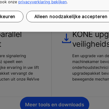
t ook onze
privacyverklaring bekijken
.
nderhoudstechnici en
vervangisolatie vo
en.
rkeuren
Alleen noodzakelijke accepteren
rallel
KONE upg
t
veilighei
are signalering
Een upgrade van de 
) speelt een
machinekamer bevor
ke ervaring in uw lift
onderhoudstechnici 
akket vervangt de
upgradepakket bevat
ucten uit onze ReVive
bewegende mechanis
Meer tools en downloads