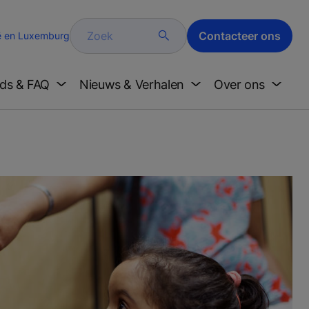
Zoek
Contacteer ons
ë en Luxemburg
ds & FAQ
Nieuws & Verhalen
Over ons