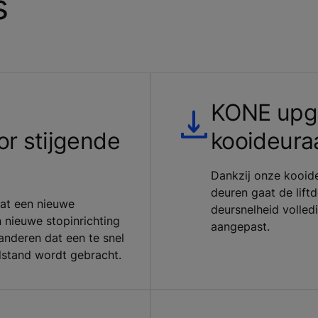
s
KONE upg
r stijgende
kooideura
Dankzij onze kooide
deuren gaat de lift
vat een nieuwe
deursnelheid volle
 nieuwe stopinrichting
aangepast.
anderen dat een te snel
ilstand wordt gebracht.