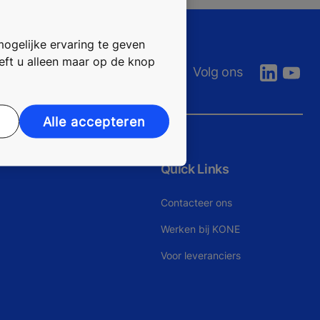
mogelijke ervaring te geven
oeft u alleen maar op de knop
Volg ons
Alle accepteren
Quick Links
Contacteer ons
Werken bij KONE
Voor leveranciers