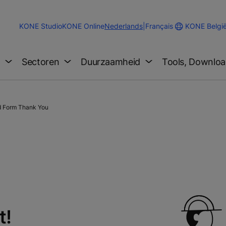
Change
KONE Belgi
KONE Studio
KONE Online
Nederlands
|
Français
Website
Language
g
Sectoren
Duurzaamheid
Tools, Downloa
 Form Thank You
t!