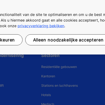
ctionaliteit van de site te optimaliseren en om u de best 
. Als u hiermee akkoord gaat en alle cookies accepteert, h
t ook onze
privacyverklaring bekijken
.
rkeuren
Alleen noodzakelijke accepteren
odernisering
Sectoren
Residentiële gebouwen
Kantoren
ift
Stations en luchthavens
Hotels
Medisch