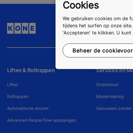
Cookies
We gebruiken cookies om de fun
tijdens het surfen op onze site
'Accepteren' te klikken. U kun
Beheer de cookievoo
Liften & Roltrappen
Services en M
Liften
Onderhoud
Roltrappen
Modernisering
Automatische deuren
Gebouwen zonder l
Advanced People Flow oplossingen