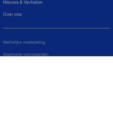
Nieuws & Verhalen
Over ons
Wettelijke mededeling
Algemene voorwaarden
Beschrijving van gegevensbestanden
Privacyverklaring
Milieuverklaring
Cookievoorkeuren beheren