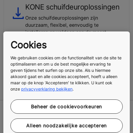
KONE schuifdeuroplossingen
Onze schuifdeuroplossingen zijn
duurzaam, flexibel, eenvoudig te
installeren en voldoen aan de meest
recente veiligheidsnormen. Ze zijn
Cookies
geschikt voor uiteenlopende gebouwen en
kunnen aan de vereisten van heel wat
We gebruiken cookies om de functionaliteit van de site te
omgevingen worden aangepast.
optimaliseren en om u de best mogelijke ervaring te
geven tijdens het surfen op onze site. Als u hiermee
akkoord gaat en alle cookies accepteert, hoeft u alleen
Meer tools en downloads
maar op de knop 'Accepteren' te klikken. U kunt ook
onze
privacyverklaring bekijken
.
Beheer de cookievoorkeuren
Gerelateerd
Alleen noodzakelijke accepteren