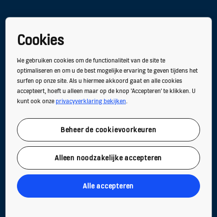
LIFTEN & ROLTRAPPEN
Cookies
SERVICES EN MODERNISERING
We gebruiken cookies om de functionaliteit van de site te
SECTOREN
optimaliseren en om u de best mogelijke ervaring te geven tijdens het
surfen op onze site. Als u hiermee akkoord gaat en alle cookies
DUURZAAMHEID
accepteert, hoeft u alleen maar op de knop 'Accepteren' te klikken. U
kunt ook onze
privacyverklaring bekijken
.
TOOLS, DOWNLOADS & FAQ
NIEUWS & VERHALEN
Beheer de cookievoorkeuren
OVER ONS
Alleen noodzakelijke accepteren
Alle accepteren
Volg ons