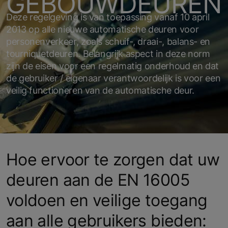
GEBOUWDEUREN
Deze regelgeving is van toepassing vanaf 10 april
2013 op alle nieuwe automatische deuren voor
personenverkeer, zoals schuif-, draai-, balans- en
tourniquetdeuren. Belangrijk aspect in deze norm
zijn de eisen voor een regelmatig onderhoud en dat
de gebruiker / eigenaar verantwoordelijk is voor een
veilig functioneren van de automatische deur.
Hoe ervoor te zorgen dat uw
deuren aan de EN 16005
voldoen en veilige toegang
aan alle gebruikers bieden: