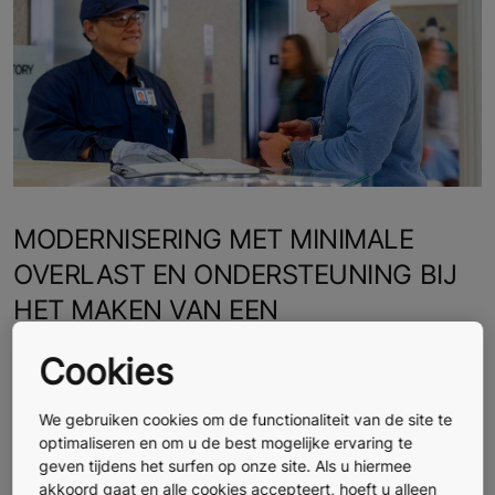
MODERNISERING MET MINIMALE
OVERLAST EN ONDERSTEUNING BIJ
HET MAKEN VAN EEN
MEERJARENBEGROTING
Cookies
Modernisering zorgt er voor dat uw installatie
betrouwbaar blijft functioneren, en dat deze voldoet
We gebruiken cookies om de functionaliteit van de site te
aan de huidige veiligheidseisen.
optimaliseren en om u de best mogelijke ervaring te
geven tijdens het surfen op onze site. Als u hiermee
akkoord gaat en alle cookies accepteert, hoeft u alleen