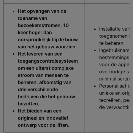
Het opvangen van de
toename van
bezoekersstromen, 10
Installatie van
keer hoger dan
toegenomen be
oorspronkelijk bij de bouw
te beheren
van het gebouw voorzien
Ingebruikname
Het leveren van een
bestemmingsbe
toegangscontrolesysteem
voor de appara
om een uiterst complexe
overbodige sto
stroom van mensen te
minimaliseren
beheren, afkomstig van
Personalisatie 
drie verschillende
unieke en orig
bedrijven die het gebouw
tecreëren, per
bezetten.
de verwachting
Het bieden van een
origineel en innovatief
ontwerp voor de liften.