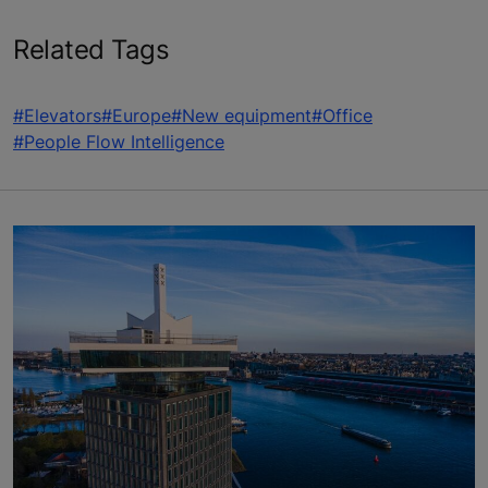
Related Tags
#Elevators
#Europe
#New equipment
#Office
#People Flow Intelligence