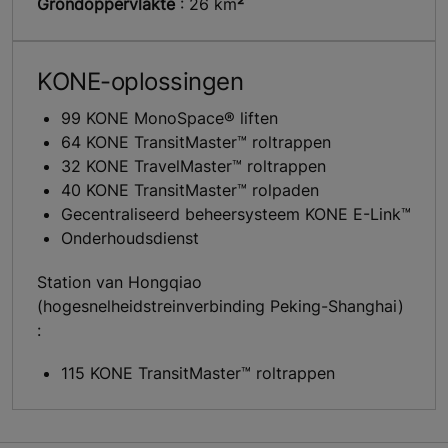
Grondoppervlakte
: 26 km
²
KONE-oplossingen
99 KONE MonoSpace® liften
64 KONE TransitMaster™ roltrappen
32 KONE TravelMaster™ roltrappen
40 KONE TransitMaster™ rolpaden
Gecentraliseerd beheersysteem KONE E-Link™
Onderhoudsdienst
Station van Hongqiao
(hogesnelheidstreinverbinding Peking-Shanghai)
:
115 KONE TransitMaster™ roltrappen