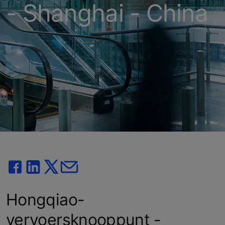
- Shanghai - China
Hongqiao-
vervoersknooppunt -