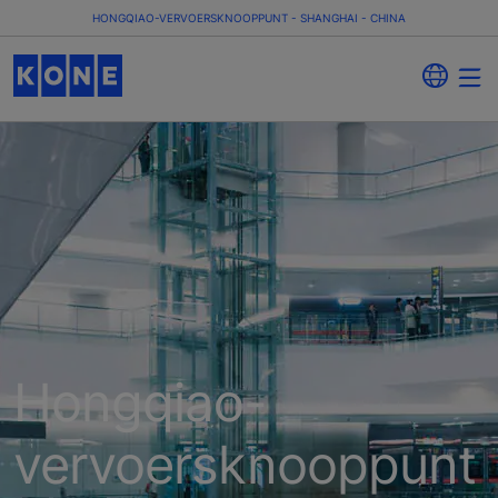
HONGQIAO-VERVOERSKNOOPPUNT - SHANGHAI - CHINA
Hongqiao-
vervoersknooppunt