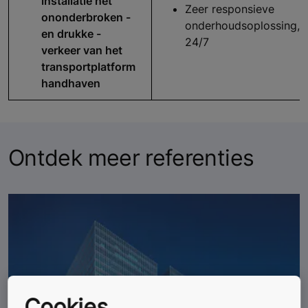
installatie het
Zeer responsieve
ononderbroken -
onderhoudsoplossing,
en drukke -
24/7
verkeer van het
transportplatform
handhaven
Ontdek meer referenties
Cookies