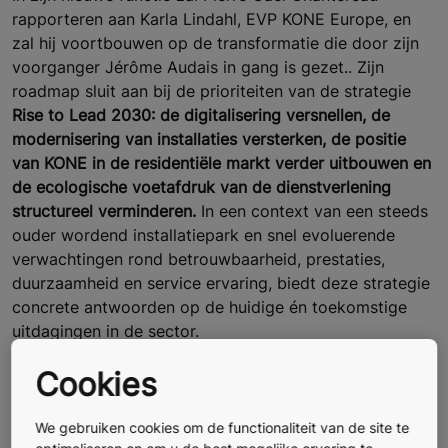
rapporteren aan Karla Lindahl, EVP KONE Europe, en
zal hij voortbouwen op de transformatie die door zijn
voorganger Jérôme Audais in gang is gezet.. Zijn
roadmap sluit aan bij de prioriteiten van de strategie
Rise to Lead 2030: de digitalisering versnellen, de
modernisering van installaties versterken, de positie
van KONE in de residentiële markt verder uitbouwen en
de ecologische voetafdruk van de dienstverlening
structureel verminderen
.
In een context van een steeds
ouder wordend installatiepark en snel evoluerende
verwachtingen rond betrouwbaarheid, prestaties,
duurzaamheid en service ervaring, biedt deze strategie
concrete antwoorden op de huidige én toekomstige
uitdagingen in de sector.
Cookies
Met een sterke achtergrond in industrie, innovatie en
change management brengt Pierre Gaël Chantereau
waardevolle expertise om de transformatieprojecten
We gebruiken cookies om de functionaliteit van de site te