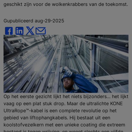
geschikt zijn voor de wolkenkrabbers van de toekomst.
Gupubliceerd aug-29-2025
Op het eerste gezicht lijkt het niets bijzonders… het lijkt
vaag op een plat stuk drop. Maar de ultralichte KONE
UltraRope™-kabel is een complete revolutie op het
gebied van liftophangkabels. Hij bestaat uit een
koolstofvezelkern met een unieke coating die extreem
bestand is tegen wrijving, en weegt slechts een vijfde