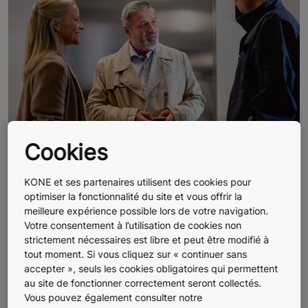
Cookies
Accompagnement tout au long du
KONE et ses partenaires utilisent des cookies pour
cycle de vie de votre bâtiment
optimiser la fonctionnalité du site et vous offrir la
meilleure expérience possible lors de votre navigation.
Nous sommes présents pour vous aider à chaque étape
Votre consentement à l’utilisation de cookies non
strictement nécessaires est libre et peut être modifié à
tout moment. Si vous cliquez sur « continuer sans
accepter », seuls les cookies obligatoires qui permettent
au site de fonctionner correctement seront collectés.
Vous pouvez également consulter notre