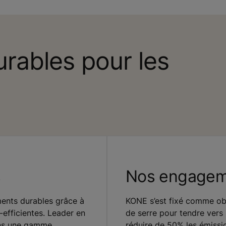
urables pour les
s
Nos engagem
ents durables grâce à
KONE s’est fixé comme obj
efficientes. Leader en
de serre pour tendre vers 
ons une gamme
réduire de 50% les émissio