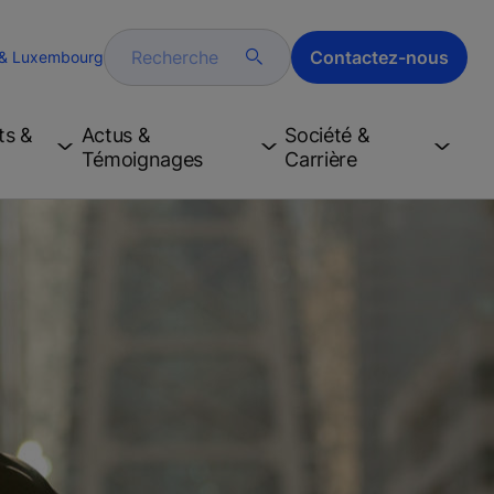
Recherche
Contactez-nous
 & Luxembourg
ts &
Actus &
Société &
Témoignages
Carrière