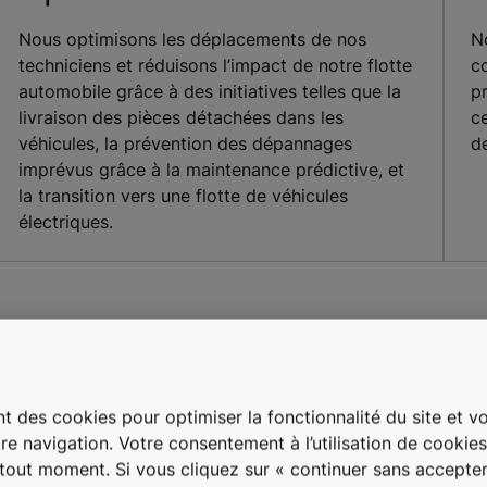
Nous optimisons les déplacements de nos
N
techniciens et réduisons l’impact de notre flotte
c
automobile grâce à des initiatives telles que la
pr
livraison des pièces détachées dans les
c
véhicules, la prévention des dépannages
d
imprévus grâce à la maintenance prédictive, et
la transition vers une flotte de véhicules
électriques.
uprès de partenaire
t des cookies pour optimiser la fonctionnalité du site et vou
re navigation. Votre consentement à l’utilisation de cookie
à tout moment. Si vous cliquez sur « continuer sans accepter