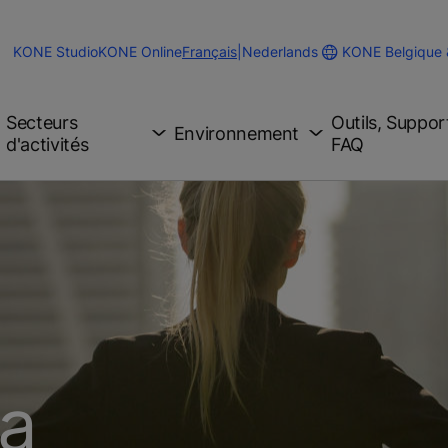
Change
KONE Belgique
KONE Studio
KONE Online
Français
|
Nederlands
Website
Language
Secteurs
Outils, Suppor
Environnement
d'activités
FAQ
la