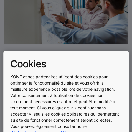
FAQ
Cookies
Consultez notre FAQ pour trouver toutes les réponses à
KONE et ses partenaires utilisent des cookies pour
vos questions : Quelles sont les normes d'accessibilités
optimiser la fonctionnalité du site et vous offrir la
pour les ascenseurs ? Quelles sont les règles
meilleure expérience possible lors de votre navigation.
d'installation d'un ascenseur ? Comment choisir son
Votre consentement à l’utilisation de cookies non
contrat de maintenant ? Quelle est la différence entre
strictement nécessaires est libre et peut être modifié à
un escalator, un trottoir roulant et une rampe ?...
tout moment. Si vous cliquez sur « continuer sans
accepter », seuls les cookies obligatoires qui permettent
au site de fonctionner correctement seront collectés.
Vous pouvez également consulter notre
Voir la FAQ