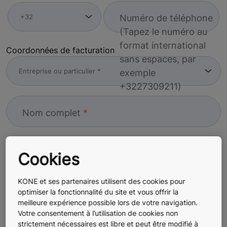
Numéro de téléphone
(Tapez le numéro au
format international
Coordonnées de facturation
sans espaces, par
exemple
+3227309211)
Nom complet
Adresse
Cookies
KONE et ses partenaires utilisent des cookies pour
optimiser la fonctionnalité du site et vous offrir la
meilleure expérience possible lors de votre navigation.
Votre consentement à l’utilisation de cookies non
strictement nécessaires est libre et peut être modifié à