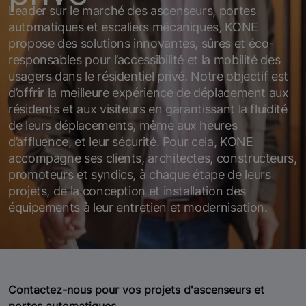
Leader sur le marché des ascenseurs, portes
automatiques et escaliers mécaniques, KONE
propose des solutions innovantes, sûres et éco-
responsables pour l’accessibilité et la mobilité des
usagers dans le résidentiel privé. Notre objectif est
d’offrir la meilleure expérience de déplacement aux
résidents et aux visiteurs en garantissant la fluidité
de leurs déplacements, même aux heures
d’affluence, et leur sécurité. Pour cela, KONE
accompagne ses clients, architectes, constructeurs,
promoteurs et syndics, à chaque étape de leurs
projets, de la conception et installation des
équipements à leur entretien et modernisation.
Contactez-nous pour vos projets d'ascenseurs et
portes automatiques