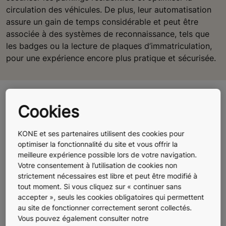
circulation des véhicules. De plus, leur automatisation
assure un gain de temps considérable et peut être
associée à des systèmes de reconnaissance, tels que
les badges ou la lecture de plaques d’immatriculation,
pour une expérience encore plus pratique et sécurisée.
Entretenir vos ascenseurs et
Cookies
portes automatiques
KONE et ses partenaires utilisent des cookies pour
optimiser la fonctionnalité du site et vous offrir la
La maintenance fait partie de l’ADN de KONE. Nos
meilleure expérience possible lors de votre navigation.
services innovants basés sur l’intelligence artificielle et
Votre consentement à l’utilisation de cookies non
l’expertise humaine, la proximité d’experts et un accès
strictement nécessaires est libre et peut être modifié à
à une gamme complète de pièces de rechange, vous
tout moment. Si vous cliquez sur « continuer sans
garantissent un niveau de prestation supérieur et une
accepter », seuls les cookies obligatoires qui permettent
continuité de service optimale. KONE gère l’entretien et
au site de fonctionner correctement seront collectés.
Vous pouvez également consulter notre
la maintenance de plus d’1,6 million d’équipements de