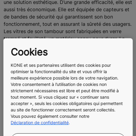
une solution esthétique. D’une grande efficacité, elle est
aussi très économique. Elle est équipée de capteurs et
de bandes de sécurité qui garantissent son bon
fonctionnement, tout en assurant la sûreté des usagers.
Les vitres de son tambour sont fabriquées en verre
trempé et feuilleté, un matériau conçu pour durer. La
porte tournante automatique KONE Revolving Door 30
Cookies
possède un système d’éclairage LED peu gourmand en
énergie. Ses panneaux de porte peuvent aussi être
KONE et ses partenaires utilisent des cookies pour
pliables.
optimiser la fonctionnalité du site et vous offrir la
meilleure expérience possible lors de votre navigation.
Cette porte à tambour offre également une grande
Votre consentement à l’utilisation de cookies non
résistance aux effractions de classe de résistance 2
strictement nécessaires est libre et peut être modifié à
(RC2). En effet, les équipements de cette classe sont
tout moment. Si vous cliquez sur « continuer sans
pensés pour résister aux effractions pendant 3 minutes
accepter », seuls les cookies obligatoires qui permettent
lorsque la porte automatique est verrouillée. Cela
au site de fonctionner correctement seront collectés.
Vous pouvez également consulter notre
empêche les effractions et cambriolages réalisés avec
Déclaration de confidentialité
.
des outils simples, comme un tournevis.