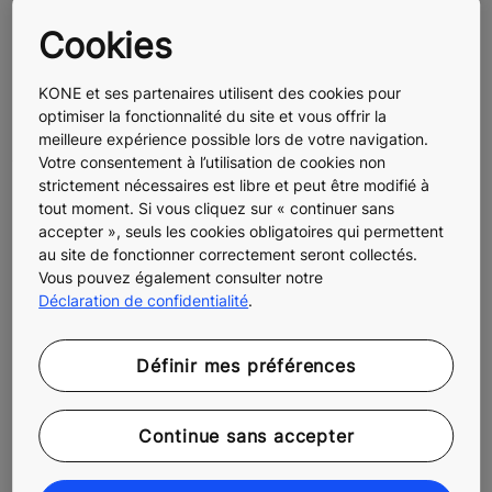
l’utilisation ou de l’incapacité d’utiliser le Site et les
Cookies
services qu’il fournit, même si KONE a été informée de
tels dommages. KONE ne peut être tenu responsable
KONE et ses partenaires utilisent des cookies pour
des inexactitudes, ni des retards, ni des défaillances du
optimiser la fonctionnalité du site et vous offrir la
Site, ni n’est tenu d’aviser les utilisateurs de la mise à
meilleure expérience possible lors de votre navigation.
jour de l’information que le Site contient. KONE ne peut
Votre consentement à l’utilisation de cookies non
être tenu responsable de tout dommage ni de toute
strictement nécessaires est libre et peut être modifié à
perte découlant de la confiance que vous portez aux
tout moment. Si vous cliquez sur « continuer sans
données ou aux services contenus dans le Site ou aux
accepter », seuls les cookies obligatoires qui permettent
au site de fonctionner correctement seront collectés.
données entrées par l’utilisateur dans le Site.
Vous pouvez également consulter notre
Liens
Déclaration de confidentialité
.
Le Site peut contenir des liens vers des sites et des
Définir mes préférences
ressources appartenant à des tiers et exploités par des
tiers. KONE n’assume aucune responsabilité, ni ne
donne de caution, ni ne fait aucune représentation, ni
Continue sans accepter
ne donne de garantie quelle qu’elle soit en ce qui
concerne le matériel créé ou publié par des tiers qui est