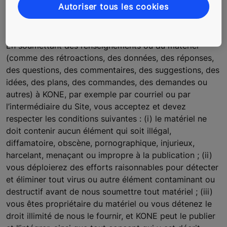
lié au Site.
Autoriser tous les cookies
Renseignements transmis
En soumettant des renseignements ou du matériel
(comme des rétroactions, des données, des réponses,
des questions, des commentaires, des suggestions, des
idées, des plans, des commandes, des demandes ou
autres) à KONE, par exemple par courriel ou par
l’intermédiaire du Site, vous acceptez et devez
respecter les conditions suivantes : (i) le matériel ne
doit contenir aucun élément qui soit illégal,
diffamatoire, obscène, pornographique, injurieux,
harcelant, menaçant ou impropre à la publication ; (ii)
vous déploierez des efforts raisonnables pour détecter
et éliminer tout virus ou autre élément contaminant ou
destructif avant de nous soumettre tout matériel ; (iii)
vous êtes propriétaire du matériel ou vous détenez le
droit illimité de nous le fournir, et KONE peut le publier