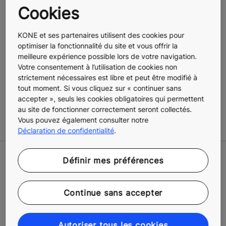
Cookies
Nous rendons vos bâtiments
KONE et ses partenaires utilisent des cookies pour
optimiser la fonctionnalité du site et vous offrir la
accessibles à tous
meilleure expérience possible lors de votre navigation.
Votre consentement à l’utilisation de cookies non
Avec la croissance urbaine et le vieillissement de la
strictement nécessaires est libre et peut être modifié à
population, nous vous aidons à rendre vos bâtiments
tout moment. Si vous cliquez sur « continuer sans
plus accessibles, plus évolutifs et plus sûrs pour tous
accepter », seuls les cookies obligatoires qui permettent
les utilisateurs.
au site de fonctionner correctement seront collectés.
Vous pouvez également consulter notre
Déclaration de confidentialité
.
Définir mes préférences
Continue sans accepter
Autoriser tous les cookies