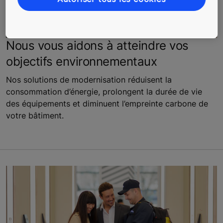
Nous vous aidons à atteindre vos
objectifs environnementaux
Nos solutions de modernisation réduisent la
consommation d’énergie, prolongent la durée de vie
des équipements et diminuent l’empreinte carbone de
votre bâtiment.