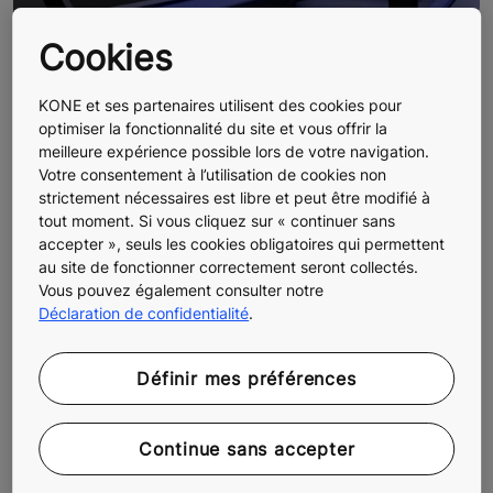
Cookies
KONE et ses partenaires utilisent des cookies pour
optimiser la fonctionnalité du site et vous offrir la
meilleure expérience possible lors de votre navigation.
Votre consentement à l’utilisation de cookies non
L’éco-efficience
strictement nécessaires est libre et peut être modifié à
tout moment. Si vous cliquez sur « continuer sans
le fonctionnement éco-efficient de ce tapis permet
accepter », seuls les cookies obligatoires qui permettent
de réaliser des économies d'énergie en ralentissant
au site de fonctionner correctement seront collectés.
Vous pouvez également consulter notre
ou en arrêtant le trottoir roulant lorsqu'il n'est pas
Déclaration de confidentialité
.
utilisé ou que le trafic est faible. Visez l’excellence
de service avec une technologie de trottoir roulant à
la fois moderne et écoresponsable ;
Définir mes préférences
la chaîne de marches ne nécessitant aucune
lubrification, elle permet d'économiser de l'huile, de
Continue sans accepter
réduire l'usure de la chaîne et de diminuer les
risques d'incendie ;