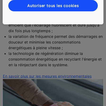
les modes fonctionnels intelligents et le variateur de
Autoriser tous les cookies
fréquence optimisent la consommation d'énergie
dans différentes conditions de charge ;
l'éclairage LED longue durée est jusqu'à 80 % plus
efficient que l'éclairage fluorescent et dure jusqu'à
dix fois plus longtemps ;
la variation de fréquence permet des démarrages en
douceur et minimise les consommations
énergétiques à pleine vitesse ;
la technologie de régénération diminue la
consommation énergétique en recyclant l'énergie et
en la réinjectant dans le système.
En savoir plus sur les mesures environnementales