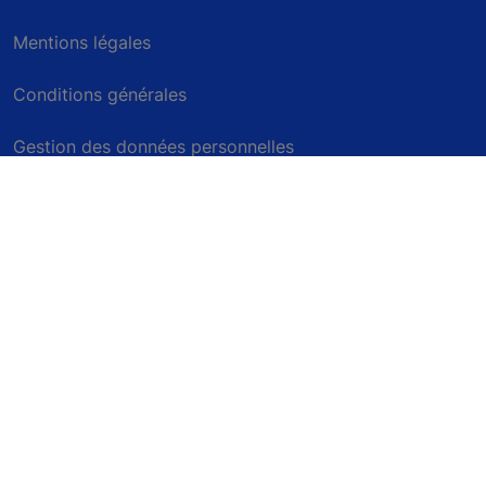
Mentions légales
Conditions générales
Gestion des données personnelles
Politique de confidentialité
Avis environnemental
Paramètres des cookies
KONE Belgium s.a., Boulevard du Roi Albert II 4
boîte 8, 1000 Bruxelles (0436.407.453) | KONE
Luxembourg sàrl, rue du commerce 18, L-3895
Foetz (B28496)