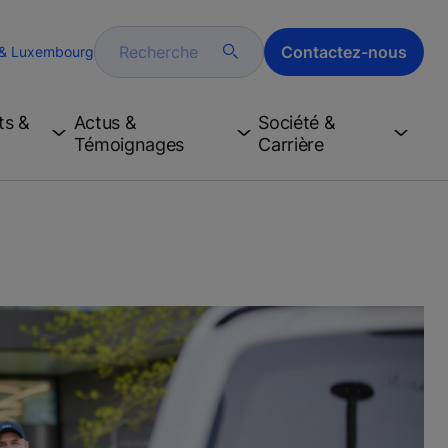
Recherche
Contactez-nous
 & Luxembourg
ts &
Actus &
Société &
Témoignages
Carrière