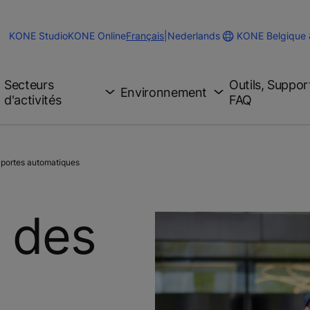
Change
KONE Belgique
KONE Studio
KONE Online
Français
|
Nederlands
Website
Language
Secteurs
Outils, Suppor
Environnement
d'activités
FAQ
portes automatiques
 des