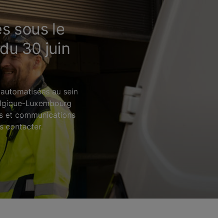
s sous le
du 30 juin
 automatisées au sein
Belgique-Luxembourg
ats et communications
s contacter.