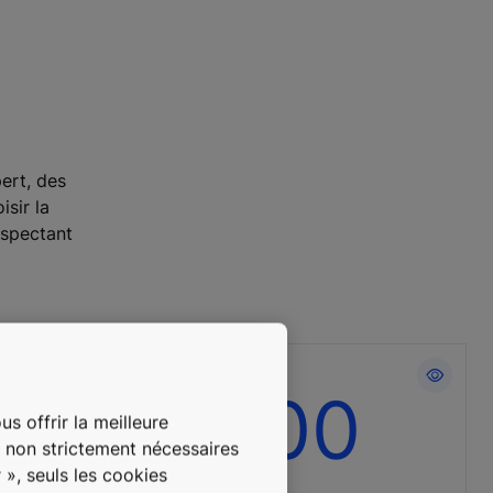
ert, des
sir la
espectant
e bon
Réparations
%
7,000
s offrir la meilleure
ement
rapides et
s non strictement nécessaires
votre
entretien facile
 », seuls les cookies