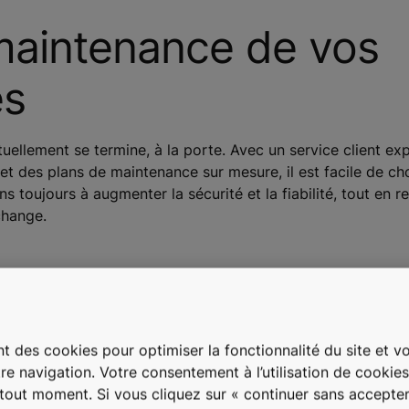
 maintenance de vos
es
llement se termine, à la porte. Avec un service client exp
t des plans de maintenance sur mesure, il est facile de choi
oujours à augmenter la sécurité et la fiabilité, tout en r
change.
n plan global
Assurez l
60°
>50
t des cookies pour optimiser la fonctionnalité du site et vou
pour l'avenir
fonctionn
re navigation. Votre consentement à l’utilisation de cookie
de 
à tout moment. Si vous cliquez sur « continuer sans accepter