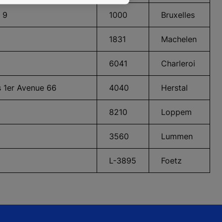
e 9
1000
Bruxelles
1831
Machelen
6041
Charleroi
s 1er Avenue 66
4040
Herstal
8210
Loppem
3560
Lummen
L-3895
Foetz