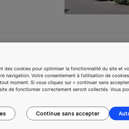
 autre bureau en
t des cookies pour optimiser la fonctionnalité du site et vou
xembourg?
re navigation. Votre consentement à l’utilisation de cookie
à tout moment. Si vous cliquez sur « continuer sans accepter
 site de fonctionner correctement seront collectés. Vous p
éro de téléphone
Missing Resource with key: Of
ces
Continue sans accepter
Aut
 2 730 92 11
Prins Boudewijnlaan 5