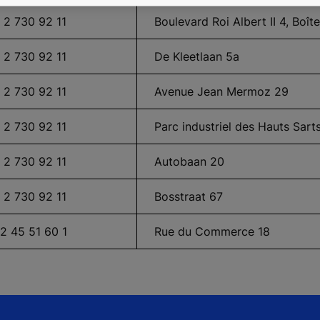
 2 730 92 11
Boulevard Roi Albert II 4, Boît
 2 730 92 11
De Kleetlaan 5a
 2 730 92 11
Avenue Jean Mermoz 29
 2 730 92 11
Parc industriel des Hauts Sart
 2 730 92 11
Autobaan 20
 2 730 92 11
Bosstraat 67
2 45 51 60 1
Rue du Commerce 18