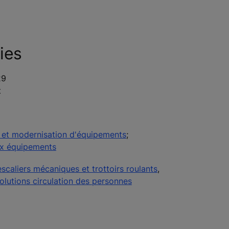
ies
29
t
 et modernisation d'équipements
;
ux équipements
escaliers mécaniques et trottoirs roulants
,
olutions circulation des personnes