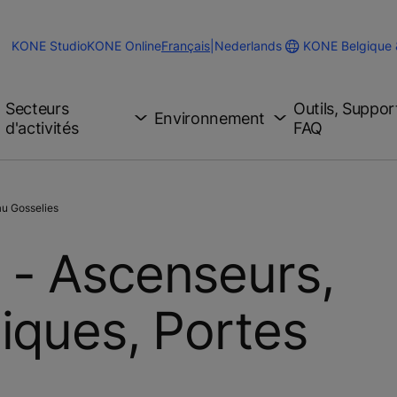
Change
KONE Belgique
KONE Studio
KONE Online
Français
|
Nederlands
Website
Language
Secteurs
Outils, Suppor
Environnement
d'activités
FAQ
u Gosselies
 - Ascenseurs,
iques, Portes