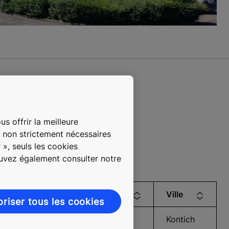
s offrir la meilleure
s non strictement nécessaires
 », seuls les cookies
ouvez également consulter notre
ficeList - Address
Zip
Ville
oriser tous les cookies
2550
Kontich