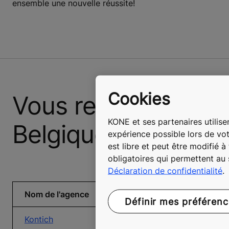
ensemble une nouvelle réussite!
Cookies
Vous recherchez un
KONE et ses partenaires utilisen
Belgique ou au Lu
expérience possible lors de vot
est libre et peut être modifié 
obligatoires qui permettent au
Déclaration de confidentialité
.
Nom de l'agence
Pays
Num
Définir mes préféren
Kontich
Belgique
+32