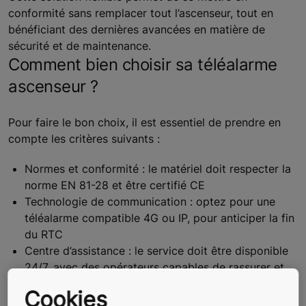
conformité sans remplacer tout l’ascenseur, tout en
bénéficiant des dernières avancées en matière de
sécurité et de maintenance.
Comment bien choisir sa téléalarme
ascenseur ?
Pour faire le bon choix, il est essentiel de prendre en
compte les critères suivants :
Normes et conformité : le matériel doit respecter la
norme EN 81-28 et être certifié CE
Technologie de communication : optez pour une
téléalarme compatible 4G ou IP, pour anticiper la fin
du RTC
Centre d’assistance : le service doit être disponible
24/7, avec des opérateurs capables de rassurer et
d’agir rapidement
Cookies
Facilité de maintenance : choisissez un système