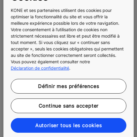
capable de réaliser des tests automatiques à
KONE et ses partenaires utilisent des cookies pour
distance
optimiser la fonctionnalité du site et vous offrir la
Intégration dans la maintenance globale : certains
meilleure expérience possible lors de votre navigation.
modèles, comme ceux de KONE, permettent
Votre consentement à l’utilisation de cookies non
d’intégrer la téléalarme dans un dispositif de
strictement nécessaires est libre et peut être modifié à
supervision connectée (KONE 24/7 Connect)
tout moment. Si vous cliquez sur « continuer sans
accepter », seuls les cookies obligatoires qui permettent
Un bon équipement ne se limite pas à répondre à
au site de fonctionner correctement seront collectés.
l’obligation légale : il doit aussi garantir la sécurité des
Vous pouvez également consulter notre
Déclaration de confidentialité
.
usagers sur la durée.
Pourquoi équiper vos ascenseurs
d’une téléalarme avec KONE ?
Définir mes préférences
KONE propose des téléalarmes
GSM ascenseur
4G
Continue sans accepter
évolutives, compatibles avec tous les environnements
et conformes à la réglementation européenne. Ces
systèmes assurent une communication fiable, même
Autoriser tous les cookies
dans les bâtiments complexes ou mal desservis par le