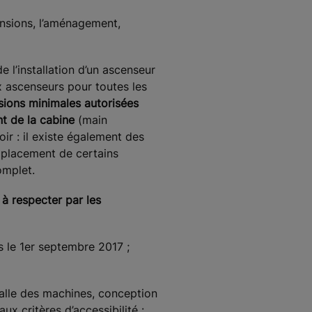
nsions, l’aménagement,
e l’installation d’un ascenseur
ux ascenseurs pour toutes les
nsions minimales autorisées
t de la cabine
(main
ir : il existe également des
emplacement de certains
omplet.
 à respecter par les
is le 1er septembre 2017 ;
 salle des machines, conception
ux critères d’accessibilité :