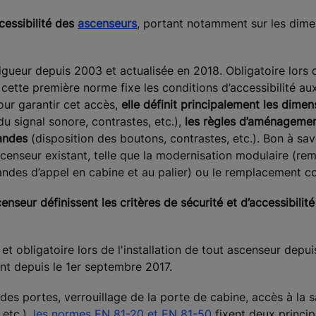
cessibilité des
ascenseurs
, portant notamment sur les dime
vigueur depuis 2003 et actualisée en 2018. Obligatoire lors d
, cette première norme fixe les conditions d’accessibilité a
our garantir cet accès,
elle définit principalement les dime
u signal sonore, contrastes, etc.),
les règles d’aménagemen
andes
(disposition des boutons, contrastes, etc.). Bon à savo
 ascenseur existant, telle que la modernisation modulaire (r
des d’appel en cabine et au palier) ou le remplacement c
seur définissent les critères de sécurité et d’accessibilité
et obligatoire lors de l'installation de tout ascenseur depu
nt depuis le 1er septembre 2017.
e des portes, verrouillage de la porte de cabine, accès à la
 etc.),
les normes EN 81-20 et EN 81-50
fixent deux principa