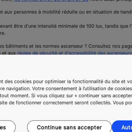
t aux personnes à mobilité réduite ou en situation de handic
 devant être d'une intensité minimale de 100 lux, tandis que 
re.
 des bâtiments et les normes ascenseur ? Consultez nos pag
e
et aux
règles de sécurité et d'accessibilité des ascenseurs
t des cookies pour optimiser la fonctionnalité du site et vou
re navigation. Votre consentement à l’utilisation de cookie
à tout moment. Si vous cliquez sur « continuer sans accepter
 site de fonctionner correctement seront collectés. Vous p
Entrer en contact avec un expert
Accéder au formulaire
ces
Continue sans accepter
Aut