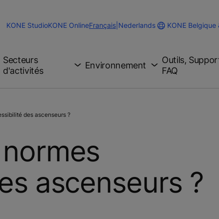
Change
KONE Belgique
KONE Studio
KONE Online
Français
|
Nederlands
Website
Language
Secteurs
Outils, Suppor
Environnement
d'activités
FAQ
ssibilité des ascenseurs ?
s normes
des ascenseurs ?