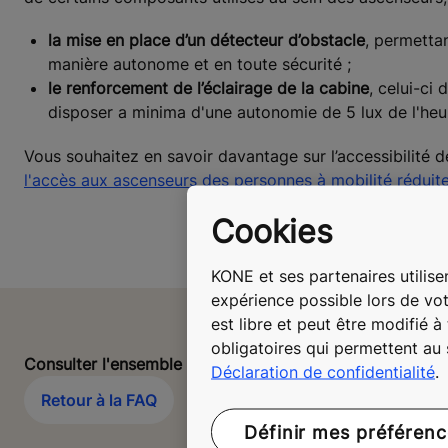
la mise en place d’un détecteur d’obstacle
, permettan
manière autonome et en toute sécurité ;
le renforcement de l’éclairage de la cabine
, celui-ci
disposer a minima d'une autonomie de 5 lux de l'heu
Vous souhaitez en savoir davantage sur l’accessibilité
l'accès aux ascenseurs des personnes à mobilité réduit
Cookies
KONE et ses partenaires utilisen
expérience possible lors de vot
est libre et peut être modifié 
obligatoires qui permettent au
Consulter l'ensemble des questions
Déclaration de confidentialité
.
Retour à la FAQ
Définir mes préféren