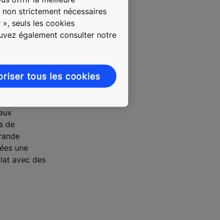
s non strictement nécessaires
 », seuls les cookies
 pour
ouvez également consulter notre
e recrutement
on de
é de nos
oriser tous les cookies
 nos postes de
eux
ls de
grande
nées une
riat avec des