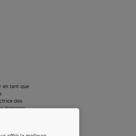
r en tant que
e
ctrice des
ons manager
tion.
line
s offrir la meilleure
 ainsi le