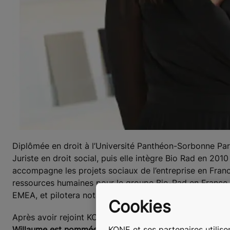
Diplômée en droit à l’Université Panthéon-Sorbonne Pari
Juriste en droit social, puis elle intègre Bio Rad en 2010
accompagne les projets sociaux de l’entreprise en France
ressources humaines pour le groupe Bio-Rad en France 
EMEA, et pilotera notamment les projets de transforma
Cookies
Après avoir rejoint KONE à
l’âge de 37 ans en tant que
KONE et ses partenaires utilisen
Willaume est nommée Directrice People & Communicatio