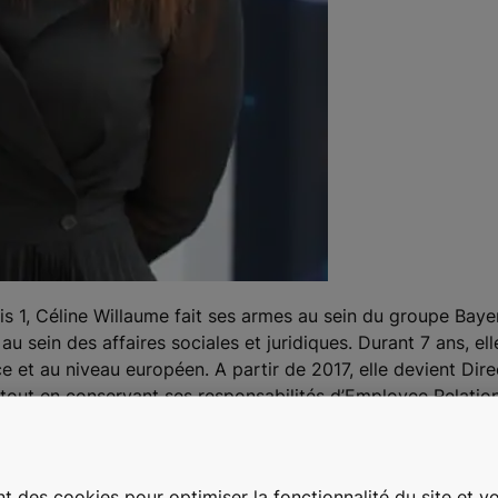
s 1, Céline Willaume fait ses armes au sein du groupe Baye
 au sein des affaires sociales et juridiques. Durant 7 ans, ell
 et au niveau européen. A partir de 2017, elle devient Dire
tout en conservant ses responsabilités d’Employee Relati
tion du Groupe dans un environnement en perpétuelle évolu
 Directrice des Ressources Humaines en septembre 2022, Cé
t des cookies pour optimiser la fonctionnalité du site et vou
n France Belgique Luxembourg en juillet 2023.
Elle intègre