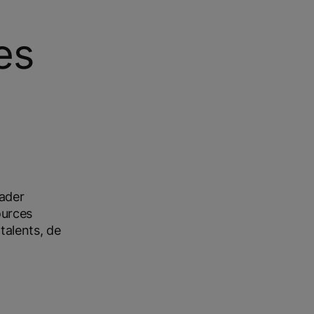
n
es
ader
ources
talents, de