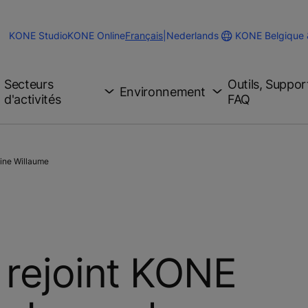
Change
KONE Belgique
KONE Studio
KONE Online
Français
|
Nederlands
Website
Language
Secteurs
Outils, Suppor
Environnement
d'activités
FAQ
ine Willaume
 rejoint KONE