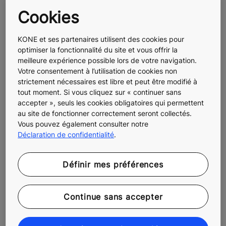
En Belgique, cet engagement d’électrification
progressive de la flotte est renforcé, entre autres, par
Cookies
une optimisation des déplacements des techniciens :
planification intelligente des tournées, logistique
KONE et ses partenaires utilisent des cookies pour
rationalisée avec la livraison nocturne des pièces de
optimiser la fonctionnalité du site et vous offrir la
rechange directement dans les véhicules des
meilleure expérience possible lors de votre navigation.
Votre consentement à l’utilisation de cookies non
techniciens, et développement de solutions qui
strictement nécessaires est libre et peut être modifié à
privilégient la prévention des pannes plutôt que le
tout moment. Si vous cliquez sur « continuer sans
dépannage.
accepter », seuls les cookies obligatoires qui permettent
au site de fonctionner correctement seront collectés.
Vous pouvez également consulter notre
Déclaration de confidentialité
.
CONTACTS PRESSE
Définir mes préférences
Hopscotch Europe
Continue sans accepter
Camille Gachet