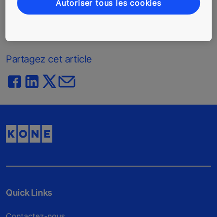
+353 1 556 9729
Autoriser tous les cookies
cgachet@hopscotch.one
Partagez cet article
Quick Links
Contactez-nous