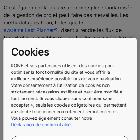
C'est également là qu'une approche plus standardisée
de la gestion de projet peut faire des merveilles. Les
méthodologies Lean, telles que le
système Last Planner®
, visent à rendre les flux de
travail plus prévisibles et plus fiables, ce qui facilite le
respect du calendrier et du budget. Selon McKinsey,
Cookies
lorsque des outils de planification intégrés ont été
utilisés sur un grand projet pétrolier et gazier, la
KONE et ses partenaires utilisent des cookies pour
productivité a augmenté de 70 %.
optimiser la fonctionnalité du site et vous offrir la
meilleure expérience possible lors de votre navigation.
Votre consentement à l’utilisation de cookies non
strictement nécessaires est libre et peut être modifié à
tout moment. Si vous cliquez sur « continuer sans
accepter », seuls les cookies obligatoires qui permettent
au site de fonctionner correctement seront collectés.
Vous pouvez également consulter notre
Déclaration de confidentialité
.