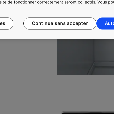
 site de fonctionner correctement seront collectés. Vous p
 fixées par les codes de
ces
Continue sans accepter
Aut
 fixées par les codes de