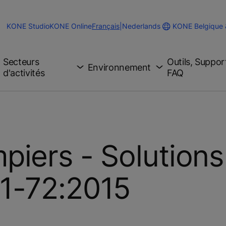
Change
KONE Belgique
KONE Studio
KONE Online
Français
|
Nederlands
Website
Language
Secteurs
Outils, Suppor
Environnement
d'activités
FAQ
iers - Solutions
1-72:2015