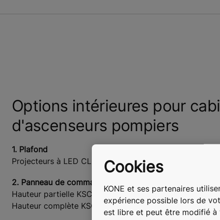
Options intérieures pour cab
d'ascenseurs pompiers
1. Plafond
Projecteurs à LED CL80FF, CL80FFL, CL88FF, CL88FFL
Cookies
2. Panneau de commande de cabine
KONE et ses partenaires utilisen
Hauteur partielle KSC D23, KSC 143
expérience possible lors de vot
Hauteur complète KSC D53 KSC D63, KSC D733
est libre et peut être modifié 