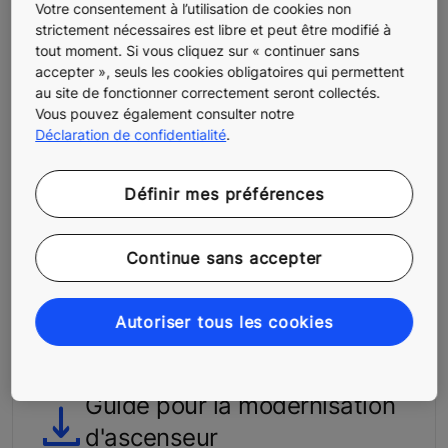
Votre consentement à l’utilisation de cookies non
Créez le design intérieur de votre
strictement nécessaires est libre et peut être modifié à
ascenseur Choisissez un thème dans la
tout moment. Si vous cliquez sur « continuer sans
collection KONE Design ou associez des
accepter », seuls les cookies obligatoires qui permettent
matériaux, éclairages et accessoires pour
au site de fonctionner correctement seront collectés.
Vous pouvez également consulter notre
créer un aspect unique.
Déclaration de confidentialité
.
KONE COMBISPACE™
Définir mes préférences
Conçu en vue d’une installation simple et
rapide dans des immeubles résidentiels
Continue sans accepter
existants, le nouveau KONE CombiSpace™
offre la combinaison parfaite pour
Autoriser tous les cookies
répondre aux besoins de votre bâtiment.
Guide pour la modernisation
d'ascenseur