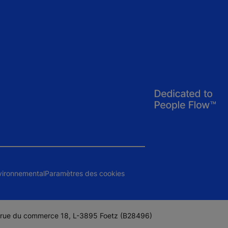
vironnemental
Paramètres des cookies
l, rue du commerce 18, L-3895 Foetz (B28496)