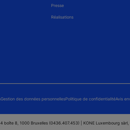
Presse
Réalisations
s
Gestion des données personnelles
Politique de confidentialité
Avis en
II 4 boîte 8, 1000 Bruxelles (0436.407.453) | KONE Luxembourg sàr