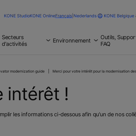
Change
KONE Belgique
KONE Studio
KONE Online
Français
|
Nederlands
Website
Language
Secteurs
Outils, Suppor
Environnement
d'activités
FAQ
evator modernization guide
Merci pour votre intérêt pour la modernisation d
 intérêt !
emplir les informations ci-dessous afin qu'un de nos col